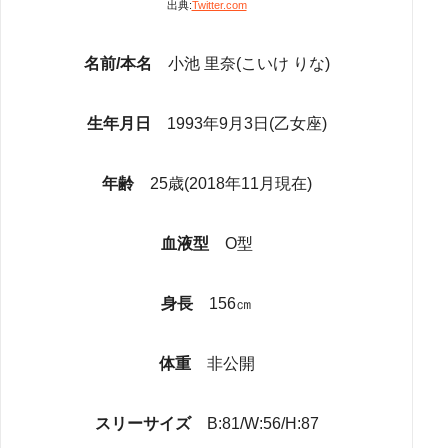
出典:
Twitter.com
名前/本名
小池 里奈(こいけ りな)
生年月日
1993年9月3日(乙女座)
年齢
25歳(2018年11月現在)
血液型
O型
身長
156㎝
体重
非公開
スリーサイズ
B:81/W:56/H:87