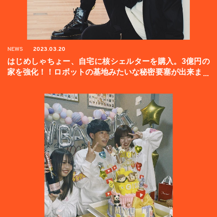
NEWS
2023.03.20
はじめしゃちょー、自宅に核シェルターを購入。3億円の
家を強化！！ロボットの基地みたいな秘密要塞が出来まし
た。