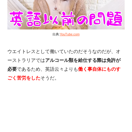
出典:
YouTube.com
ウエイトレスとして働いていたのだそうなのだが、オ
ーストラリアでは
アルコール類を給仕する際は免許が
必要
であるため、英語云々よりも
働く事自体にものす
ごく苦労をした
そうだ。