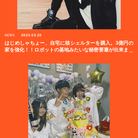
NEWS
2023.03.20
はじめしゃちょー、自宅に核シェルターを購入。3億円の
家を強化！！ロボットの基地みたいな秘密要塞が出来まし
た。