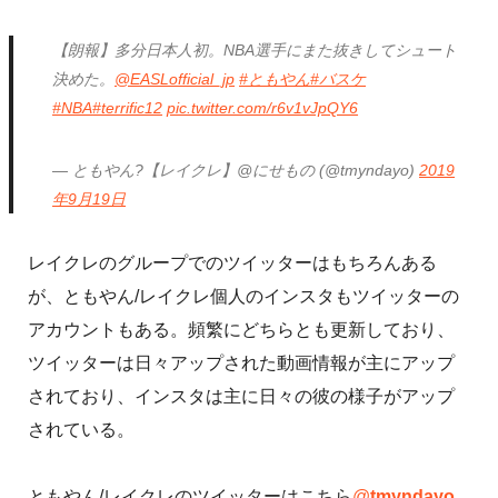
【朗報】多分日本人初。NBA選手にまた抜きしてシュート
決めた。
@EASLofficial_jp
#ともやん
#バスケ
#NBA
#terrific12
pic.twitter.com/r6v1vJpQY6
— ともやん?【レイクレ】@にせもの (@tmyndayo)
2019
年9月19日
レイクレのグループでのツイッターはもちろんある
が、ともやん/レイクレ個人のインスタもツイッターの
アカウントもある。頻繁にどちらとも更新しており、
ツイッターは日々アップされた動画情報が主にアップ
されており、インスタは主に日々の彼の様子がアップ
されている。
ともやん/レイクレのツイッターはこちら
@
tmyndayo