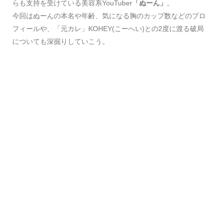
らも支持を受けている美容系YouTuber
「ぬーん」
。
今回はぬーんの本名や年齢、気になる胸のカップ数などのプロ
フィールや、「元カレ」KOHEY(こーへい)との2度に渡る破局
についても深掘りしていこう。