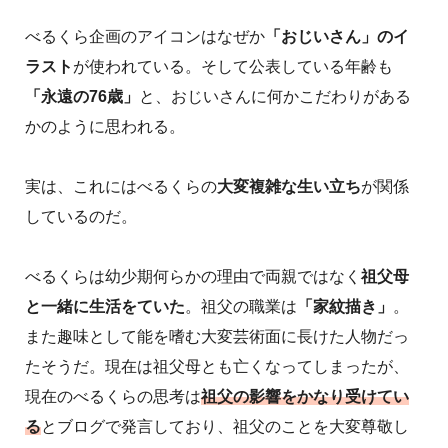
べるくら企画のアイコンはなぜか
「おじいさん」のイ
ラスト
が使われている。そして公表している年齢も
「永遠の76歳」
と、おじいさんに何かこだわりがある
かのように思われる。
実は、これにはべるくらの
大変複雑な生い立ち
が関係
しているのだ。
べるくらは幼少期何らかの理由で両親ではなく
祖父母
と一緒に生活をていた
。祖父の職業は
「家紋描き」
。
また趣味として能を嗜む大変芸術面に長けた人物だっ
たそうだ。現在は祖父母とも亡くなってしまったが、
現在のべるくらの思考は
祖父の影響をかなり受けてい
る
とブログで発言しており、祖父のことを大変尊敬し