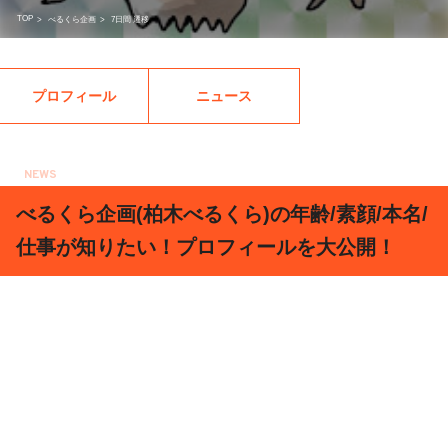
TOP
>
べるくら企画
>
7日間 遷移
プロフィール
ニュース
NEWS
2018.01.12
べるくら企画(柏木べるくら)の年齢/素顔/本名/
仕事が知りたい！プロフィールを大公開！