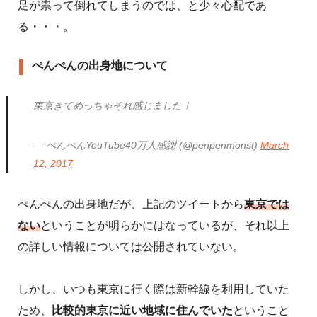
足が祟って倒れてしまうのでは、と少々心配であ
る・・・。
ぺんぺんの出身地について
東京きてめっちゃそれ感じました！
— ぺんぺんYouTube40万人感謝 (@penpenmonst)
March
12, 2017
ぺんぺんの出身地だが、上記のツイートから
東京では
ない
ということが明らかにはなっているが、それ以上
の詳しい情報については公開されていない。
しかし、いつも東京に行く際は新幹線を利用していた
ため、
比較的東京に近い地域に住んでいた
ということ