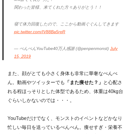
関わった皆様、来てくれた方々ありがとう！！
寝て体力回復したので、ここから動画ぐぐんしてきます
pic.twitter.com/IV88Ba5rpR
— ぺんぺんYouTube40万人感謝 (@penpenmonst)
July
15, 2019
また、顔がとても小さく身体も非常に華奢なぺんぺ
ん。動画やツイッターでも
「また痩せた？」
と心配さ
れる程ほっそりとした体型であるため、体重は40kg台
ぐらいしかないのでは・・・。
YouTubeだけでなく、モンストのイベントなどかなり
忙しい毎日を送っているぺんぺん。痩せすぎ・栄養不