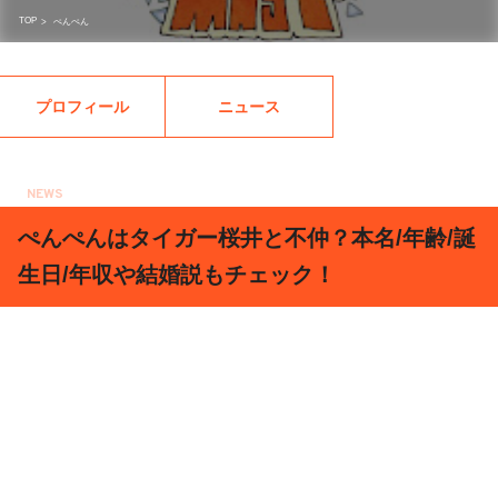
TOP
>
ぺんぺん
プロフィール
ニュース
NEWS
2019.12.24
ぺんぺんはタイガー桜井と不仲？本名/年齢/誕
生日/年収や結婚説もチェック！