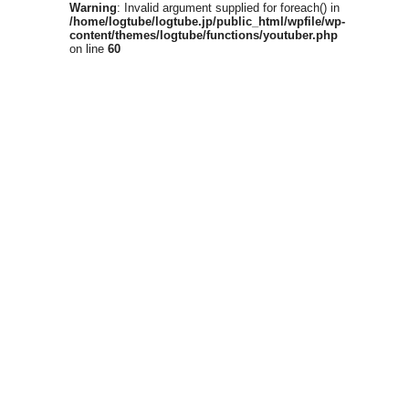
Warning
: Invalid argument supplied for foreach() in
/home/logtube/logtube.jp/public_html/wpfile/wp-
content/themes/logtube/functions/youtuber.php
on line
60