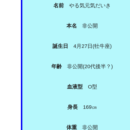
名前
やる気元気だいき
本名
非公開
誕生日
4月27日(牡牛座)
年齢
非公開(20代後半？)
血液型
O型
身長
169㎝
体重
非公開