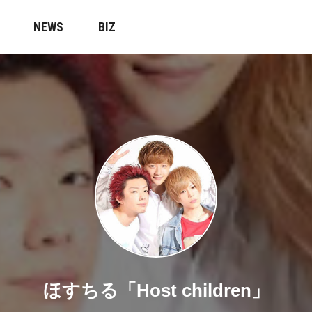
NEWS
BIZ
ほすちる「Host children」