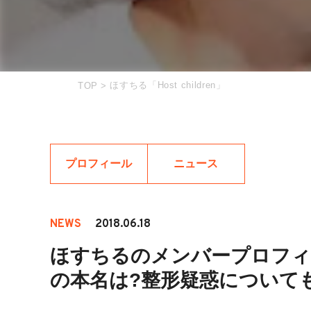
ほすちる「Host children」
TOP
>
プロフィール
ニュース
NEWS
2018.06.18
ほすちるのメンバープロフィ
の本名は?整形疑惑について