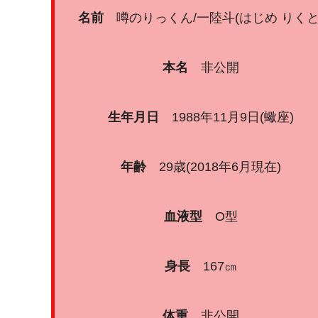
名前
噂のりっくん/一陸斗(はじめ りくと
本名
非公開
生年月日
1988年11月9日(蠍座)
年齢
29歳(2018年6月現在)
血液型
O型
身長
167㎝
体重
非公開