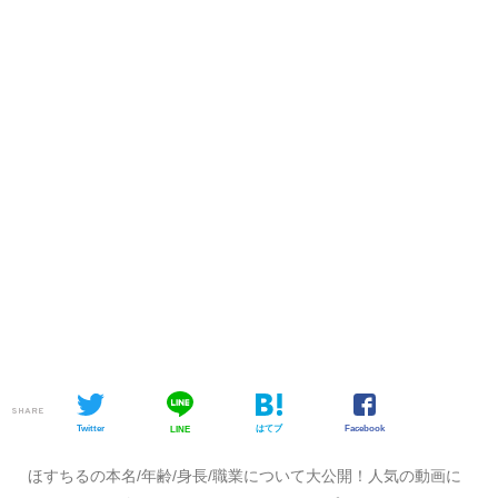
SHARE
Twitter
はてブ
Facebook
LINE
ほすちるの本名/年齢/身長/職業について大公開！人気の動画に