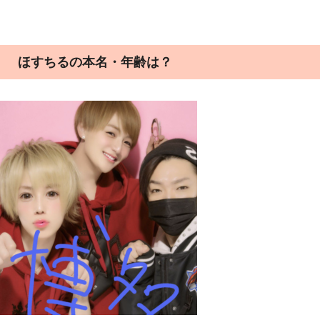
ほすちる
の
本名・年齢は？