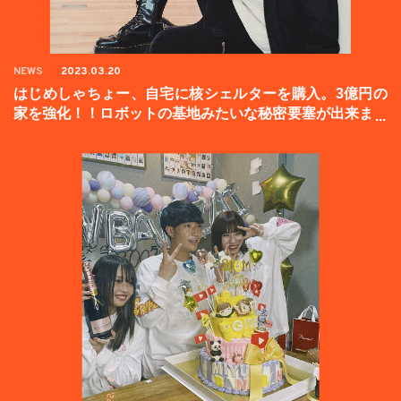
NEWS
2023.03.20
はじめしゃちょー、自宅に核シェルターを購入。3億円の
家を強化！！ロボットの基地みたいな秘密要塞が出来まし
た。