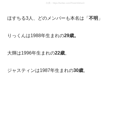
出典：https://twitter.com/Hostchildren1
ほすちる3人、どのメンバーも本名は「
不明
」
りっくんは1988年生まれの
29歳。
大輝は1996年生まれの
22歳
。
ジャスティンは1987年生まれの
30歳
。