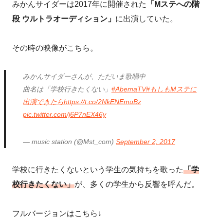
みかんサイダーは2017年に開催された
「Mステへの階
段 ウルトラオーディション」
に出演していた。
その時の映像がこちら。
みかんサイダーさんが、ただいま歌唱中
曲名は「学校行きたくない」
#AbemaTV
#もしもMステに
出演できたら
https://t.co/2NkENEmuBz
pic.twitter.com/j6P7nEX46y
— music station (@Mst_com)
September 2, 2017
学校に行きたくないという学生の気持ちを歌った
「学
校行きたくない」
が、多くの学生から反響を呼んだ。
フルバージョンはこちら↓