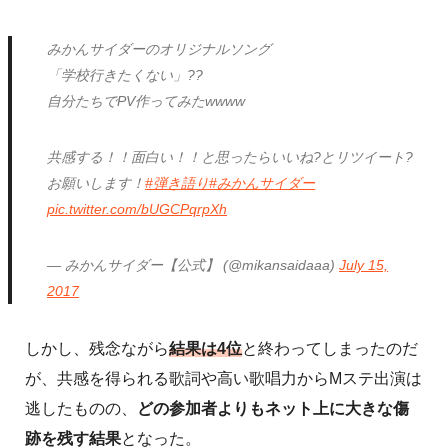
みかんサイダーのオリジナルソング
「学校行きたくない」??
自分たちでPV作ってみたwwww
共感する！！面白い！！と思ったらいいね?とリツイート?
お願いします！
#弾き語り
#みかんサイダー
pic.twitter.com/bUGCPqrpXh
— みかんサイダー【公式】 (@mikansaidaaa)
July 15,
2017
しかし、残念ながら
結果は4位
と終わってしまったのだ
が、共感を得られる歌詞や高い歌唱力からMステ出演は
逃したものの、
どの参加者よりもネット上に大きな傷
跡を残す結果
となった。