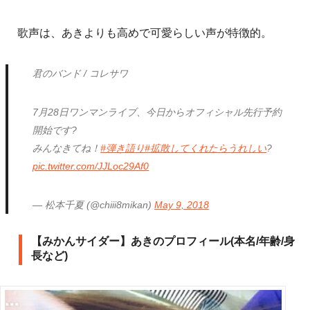
歌声は、あきよりも高めで可愛らしい声が特徴的。
君のバンド / コレサワ
7月28日ワンマンライブ、今日からオフィシャル先行予約
開始です?
みんなきてね！
#弾き語り
#拡散してくれたらうれしい
?
pic.twitter.com/JJLoc29Af0
— 松本千夏 (@chiii8mikan)
May 9, 2018
【みかんサイダー】あきのプロフィール(本名/年齢/身
長など)