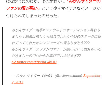
はなかったのだが、そのかわりに
「みかんサイダーの
ファンの質が悪い」
という少々マイナスなイメージが
付けられてしまったのだった。
みかんサイダー無事Mステウルトラオーディション終わり
ました！結果は惜しくも残念でしたが今日のステージに連
れてってくれたオレンジャーズの皆ありがとう???
みかんサイダーのファンのマナーが悪いという意見をいた
だきましたので心からお詫び申し上げます??
pic.twitter.com/Y8aAKG4B3U
— みかんサイダー【公式】 (@mikansaidaaa)
September
2, 2017