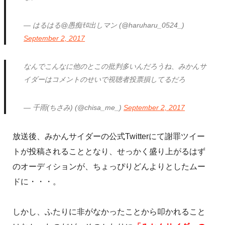
— はるはる@愚痴ﾓﾛ出しマン (@haruharu_0524_)
September 2, 2017
なんでこんなに他のとこの批判多いんだろうね、みかんサ
イダーはコメントのせいで視聴者投票損してるだろ
— 千雨(ちさみ) (@chisa_me_)
September 2, 2017
放送後、みかんサイダーの公式Twitterにて謝罪ツイー
トが投稿されることとなり、せっかく盛り上がるはず
のオーディションが、ちょっぴりどんよりとしたムー
ドに・・・。
しかし、ふたりに非がなかったことから叩かれること