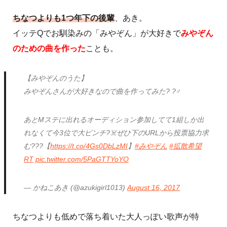
ちなつよりも1つ年下の後輩
、あき。
イッテQでお馴染みの「みやぞん」が大好きで
みやぞん
のための曲を作った
ことも。
【みやぞんのうた】
みやぞんさんが大好きなので曲を作ってみた? ?‍♂️
あとMステに出れるオーディション参加してて1組しか出
れなくて今3位で大ピンチ?☠️ぜひ下のURLから投票協力求
む???【
https://t.co/4Gs0DbLzMI
】
#みやぞん
#拡散希望
RT
pic.twitter.com/5PaGTTYoYO
— かねこあき (@azukigirl1013)
August 16, 2017
ちなつよりも低めで落ち着いた大人っぽい歌声が特