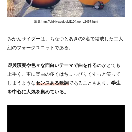
出典:http://chikiyasuibuki1104.com/2467.html
みかんサイダーは、ちなつとあきの2名で結成した二人
組のフォークユニットである。
即興演奏や色々な面白いテーマで曲を作る
のがとても
上手く、更に楽曲の多くはちょっぴりくすっと笑って
しまうような
センスある歌詞
であることもあり、
学生
を中心に人気を集めている。