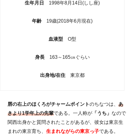
生年月日
1998年8月14日(しし座)
年齢
19歳(2018年6月現在)
血液型
O型
身長
163～165㎝ぐらい
出身地/在住
東京都
唇の右上のほくろがチャームポイント
のちなつは、
あ
きより1学年上の先輩
である。一人称が
「うち」
なので
関西出身かと質問されたことがあるが、彼女は東京生
まれの東京育ち、
生まれながらの東京っ子
である。