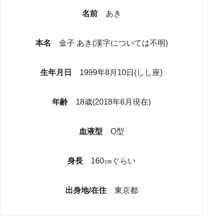
名前
あき
本名
金子 あき(漢字については不明)
生年月日
1999年8月10日(しし座)
年齢
18歳(2018年6月現在)
血液型
O型
身長
160㎝ぐらい
出身地/在住
東京都