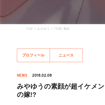
みやゆう
7日間 遷移
TOP
>
>
プロフィール
ニュース
NEWS
2018.02.08
みやゆうの素顔が超イケメンと
の嫁!?