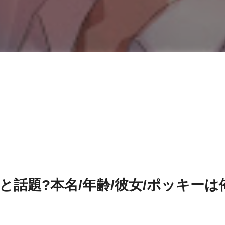
話題?本名/年齢/彼女/ポッキーは