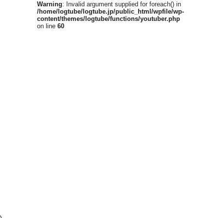
Warning
: Invalid argument supplied for foreach() in
/home/logtube/logtube.jp/public_html/wpfile/wp-
content/themes/logtube/functions/youtuber.php
on line
60
の