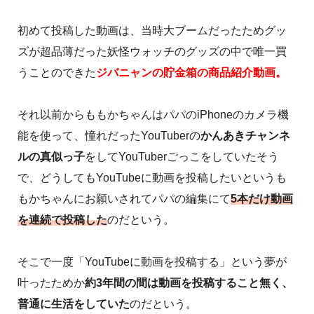
初めて投稿した動画は、当時大ブームだったためグッ
ズが超品薄だった妖怪ウォッチのグッズの中で唯一買
うことのできた
ジバニャンの貯金箱の商品紹介動画。
それ以前からももかちゃんはパパのiPhoneのカメラ機
能を使って、憧れだったYouTuberの
かんあきチャンネ
ルの真似っ子
をしてYouTuberごっこをしていたそう
で、どうしてもYouTubeに動画を投稿したいというも
もかちゃんにお願いされてパパの編集にて
5本だけ動画
を連続で投稿した
のだという。
そこで一度「YouTubeに動画を投稿する」という夢が
叶ったためか
約3年間の間は動画を投稿すること無く、
普通に生活をしていた
のだという。