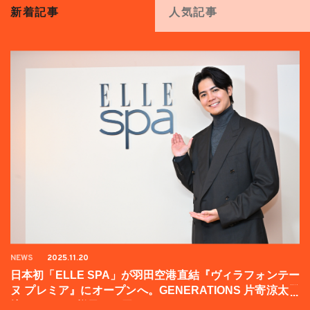
新着記事
人気記事
NEWS
2025.11.20
日本初「ELLE SPA」が羽田空港直結『ヴィラフォンテー
ヌ プレミア』にオープンへ。GENERATIONS 片寄涼太登
壇イベントの様子をお届け！