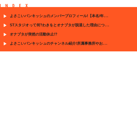
INDEX
よさこいバンキッシュのメンバープロフィール!【本名/年齢/出身大学など】をご紹介！
STスタジオって何?わきをとオナブタが脱退した理由について
オナブタが突然の活動休止!?
よさこいバンキッシュのチャンネル紹介!所属事務所やおすすめ動画も!