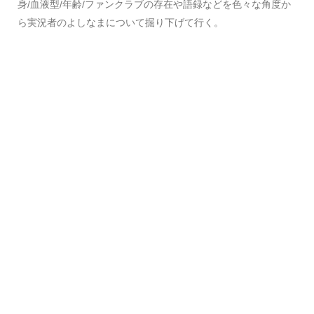
身/血液型/年齢/ファンクラブの存在や語録などを色々な角度か
ら実況者のよしなまについて掘り下げて行く。