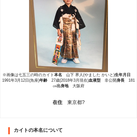
※画像は七五三の時のカイト
本名
山下 界人(やました かいと)
生年月日
1991年3月12日(魚座)
年齢
27歳(2018年3月現在)
血液型
非公開
身長
181
㎝
出身地
大阪府
在住
東京都?
カイトの本名について