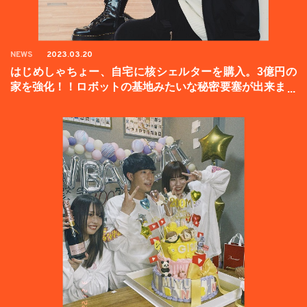
NEWS
2023.03.20
はじめしゃちょー、自宅に核シェルターを購入。3億円の
家を強化！！ロボットの基地みたいな秘密要塞が出来まし
た。