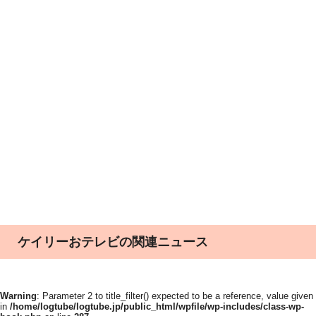
ケイリーおテレビの関連ニュース
Warning
: Parameter 2 to title_filter() expected to be a reference, value given
in
/home/logtube/logtube.jp/public_html/wpfile/wp-includes/class-wp-