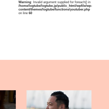
Warning
: Invalid argument supplied for foreach() in
/home/logtube/logtube.jp/public_html/wpfile/wp-
content/themes/logtube/functions/youtuber.php
on line
60