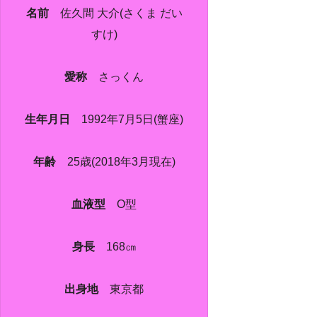
名前
佐久間 大介(さくま だい
すけ)
愛称
さっくん
生年月日
1992年7月5日(蟹座)
年齢
25歳(2018年3月現在)
血液型
O型
身長
168㎝
出身地
東京都