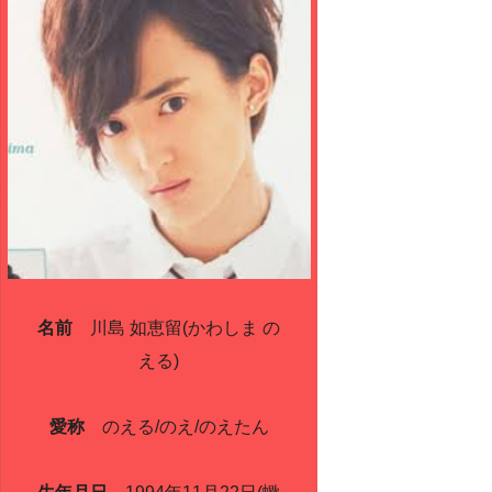
名前
川島 如恵留(かわしま の
える)
愛称
のえる/のえ/のえたん