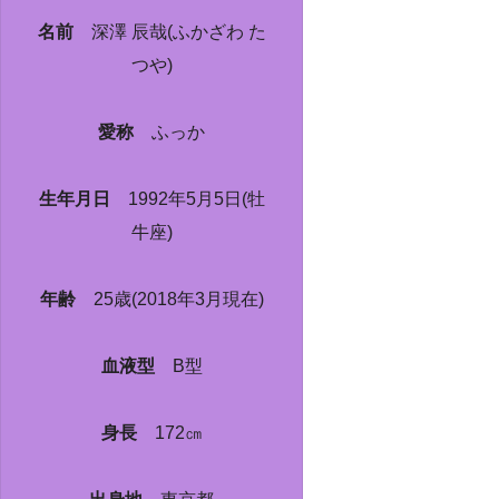
名前
深澤 辰哉(ふかざわ た
つや)
愛称
ふっか
生年月日
1992年5月5日(牡
牛座)
年齢
25歳(2018年3月現在)
血液型
B型
身長
172㎝