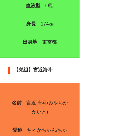
血液型
O型
身長
174㎝
出身地
東京都
【弟組】宮近海斗
名前
宮近 海斗(みやちか
かいと)
愛称
ちゃかちゃん/ちゃ