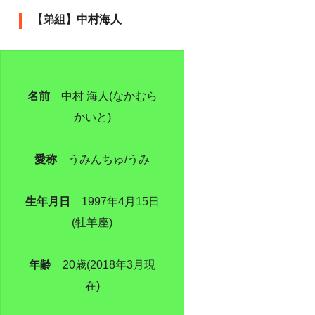
【弟組】中村海人
名前
中村 海人(なかむら
かいと)
愛称
うみんちゅ/うみ
生年月日
1997年4月15日
(牡羊座)
年齢
20歳(2018年3月現
在)