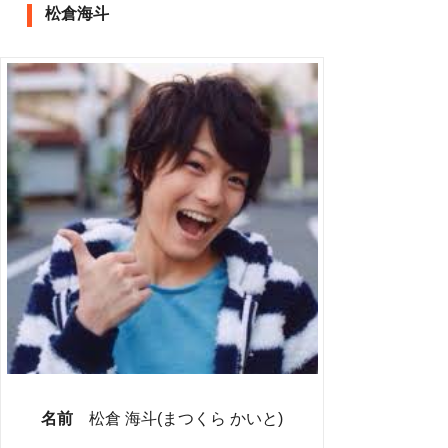
松倉海斗
名前
松倉 海斗(まつくら かいと)