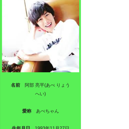
名前
阿部 亮平(あべ りょう
へい)
愛称
あべちゃん
生年月日
1993年11月27日