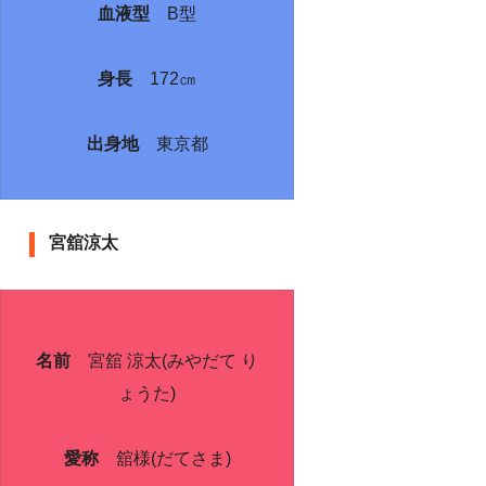
血液型
B型
身長
172㎝
出身地
東京都
宮舘涼太
名前
宮舘 涼太(みやだて り
ょうた)
愛称
舘様(だてさま)