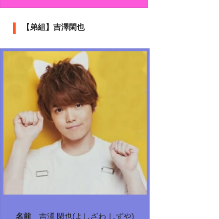
【弟組】吉澤閑也
名前
吉澤 閑也(よしざわ しずや)