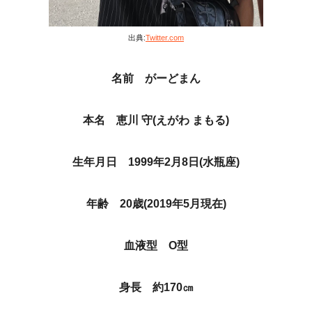
出典:
Twitter.com
名前 がーどまん
本名 恵川 守(えがわ まもる)
生年月日 1999年2月8日(水瓶座)
年齢 20歳(2019年5月現在)
血液型 O型
身長 約170㎝