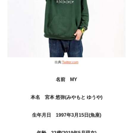
出典:
Twitter.com
名前 MY
本名 宮本 悠弥(みやもと ゆうや)
生年月日 1997年3月15日(魚座)
年齢 22歳(2019年5月現在)