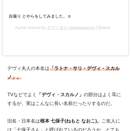
自撮り とやらをしてみました。☺️
A post shared by
デヴィ夫人 (dewisukarno)
(@dewisukarnoofficial) on
デヴィ夫人の本名は
「ラトナ・サリ・デヴィ・スカル
ノ」。
TVなどでよく
「デヴィ・スカルノ」
の部分はよく耳に
するが、実はこんなに長い名前だったりするのだ。
旧名・日本名は
根本 七保子(ねもと なおこ)。
ご友人に
は「七保子さん」と呼ばれているのだろうか、とても