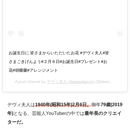
お誕生日に 皆さまからいただいたお花 #デヴィ夫人#皆
さまごきげんよう#２月６日#お誕生日#プレゼント#お
花#胡蝶蘭#アレンジメント
A post shared by
デヴィ夫人 (dewisukarno)
(@dewisukarnoofficial) on
デヴィ夫人は
1940年(昭和15年)2月6日。
御年
79歳(2019
年)
となる、芸能人YouTuberの中では
最年長のクリエイ
ターだ。