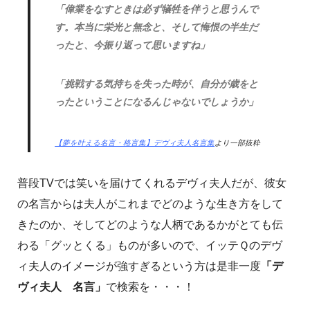
「偉業をなすときは必ず犠牲を伴うと思うんで
す。本当に栄光と無念と、そして悔恨の半生だ
ったと、今振り返って思いますね」
「挑戦する気持ちを失った時が、自分が歳をと
ったということになるんじゃないでしょうか」
【夢を叶える名言・格言集】デヴィ夫人名言集
より一部抜粋
普段TVでは笑いを届けてくれるデヴィ夫人だが、彼女
の名言からは夫人がこれまでどのような生き方をして
きたのか、そしてどのような人柄であるかがとても伝
わる「グッとくる」ものが多いので、イッテＱのデヴ
ィ夫人のイメージが強すぎるという方は是非一度
「デ
ヴィ夫人 名言」
で検索を・・・！