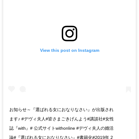
View this post on Instagram
お知らせ～『選ばれる女におなりなさい』が出版され
ます♪ #デヴィ夫人#皆さまごきげんよう#講談社#女性
誌『with』# 公式サイトwithonline #デヴィ夫人の婚活
論#『選ばれる女におなりなさい』#書籍化#2019年 2