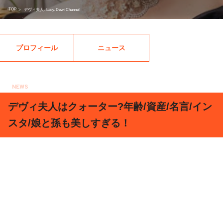
TOP
>
デヴィ夫人- Lady. Dewi Channel
プロフィール
ニュース
NEWS
2019.07.11
デヴィ夫人はクォーター?年齢/資産/名言/イン
スタ/娘と孫も美しすぎる！