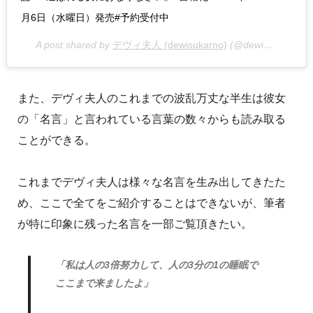
月6日（水曜日）発売#予約受付中
A post shared by
デヴィ夫人 (dewisukarno)
(@dewisukarnoofficial) on
また、デヴィ夫人のこれまでの波乱万丈な半生は彼女
の「名言」と言われている言葉の数々からも読み取る
ことができる。
これまでデヴィ夫人は様々な名言を生み出してきたた
め、ここで全てをご紹介することはできないが、筆者
が特に印象に残った名言を一部ご覧頂きたい。
「私は人の3倍努力して、人の3分の1の睡眠で
ここまで来ましたよ」