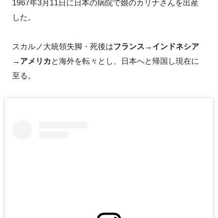
1967年3月11日に日本の病院で娘のカリナさんを出産
した。
スカルノ大統領失脚・死後は
フランス→インドネシア
→アメリカ
と海外を転々とし、日本へと帰国し現在に
至る。