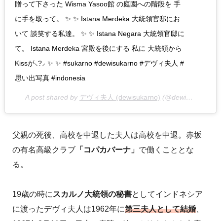
贈って下さった Wisma Yasoo館 の庭園への階段を 手
に手を取って。 ✨ ✨ Istana Merdeka 大統領官邸にお
いて 談笑する私達。 ✨ ✨ Istana Negara 大統領官邸に
て。 Istana Merdeka 宮殿を後にする 私に 大統領から
Kissが⸜?︎⸝‍ ✨ ✨ #sukarno #dewisukarno #デヴィ夫人 #
思い出写真 #indonesia
A post shared by
デヴィ夫人 (dewisukarno)
(@dewisukarnoofficial) on
父親の死後、高校を中退した夫人は高校を中退。赤坂
の有名高級クラブ
「コパカバーナ」
で働くこととな
る。
19歳の時に
スカルノ大統領の秘書
としてインドネシア
に渡ったデヴィ夫人は1962年に
第三夫人として結婚
、