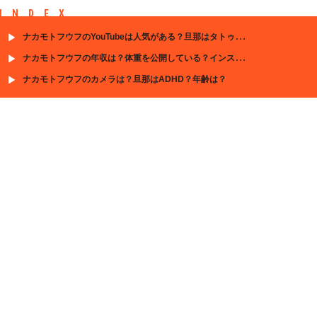
INDEX
ナカモトフウフのYouTubeは人気がある？旦那はタトゥーがある？仕事は？
ナカモトフウフの年収は？体重を公開している？インスタアカウントがある？
ナカモトフウフのカメラは？旦那はADHD？年齢は？