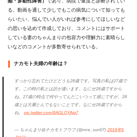
陥・多動性障害）
であり、病院で重度と診断されてい
る。動画を通して少しでもこの病気について知っても
らいたい、悩んでい人がいれば参考にしてほしいなど
の思いを込めて作成しており、コメントにはサポート
している妻のちゃんまりの包容力や理解力に素晴らし
いなどのコメントが多数寄せられている。
ナカモト夫婦の年齢は？
すっかり忘れてたけどどうも28歳です。写真の私は27歳で
す。この時の私とは訳が違います。なにせ28歳ですから
ね。27歳の時点で何やってんだこいつって感じですが、28
歳とは大層とんでもないことです。なにせ28歳ですから
ね。
pic.twitter.com/8AGLQYAig7
— ちゃんまり@ナカモトフウフ (@mre_sun07)
2019年5