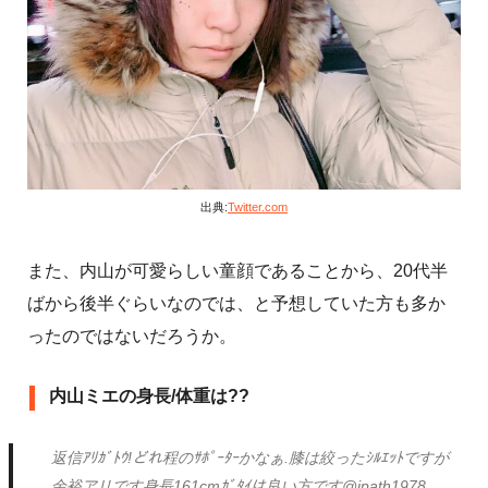
出典:
Twitter.com
また、内山が可愛らしい童顔であることから、20代半
ばから後半ぐらいなのでは、と予想していた方も多か
ったのではないだろうか。
内山ミエの身長/体重は??
返信ｱﾘｶﾞﾄｳ!どれ程のｻﾎﾟｰﾀｰかなぁ.膝は絞ったｼﾙｴｯﾄですが
余裕アリです身長161cmｶﾞﾀｲは良い方です@ipath1978