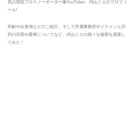
気の現役プロスノーボーダー兼YouTuber、内山ミエのプロフィ
ール!
年齢や出身地などのご紹介、そして所属事務所やイケメンと評
判の旦那や愛車についてなど、内山ミエの様々な秘密を調査し
てみた！