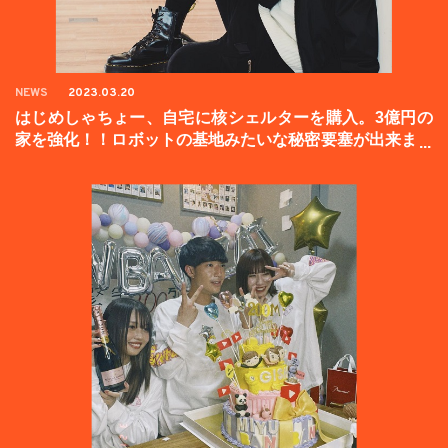
NEWS
2023.03.20
はじめしゃちょー、自宅に核シェルターを購入。3億円の
家を強化！！ロボットの基地みたいな秘密要塞が出来まし
た。