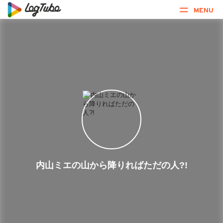
MENU
内山ミエの山から降りればただの人?!