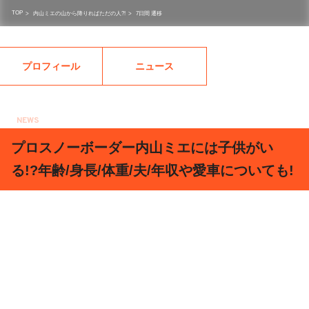
TOP
>
内山ミエの山から降りればただの人?!
>
7日間 遷移
プロフィール
ニュース
NEWS
2018.12.03
プロスノーボーダー内山ミエには子供がい
る!?年齢/身長/体重/夫/年収や愛車についても!