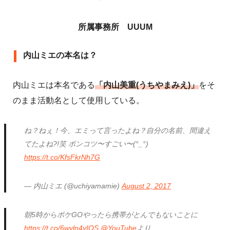
所属事務所 UUUM
内山ミエの本名は？
内山ミエは本名である
「内山美重(うちやまみえ)」
をそ
のまま活動名として使用している。
ね？ねぇ！今、エミって言ったよね？自分の名前、間違え
てたよね?!笑 ポンコツ〜すごい〜(°_°)
https://t.co/KfsFkrNh7G
— 内山ミエ (@uchiyamamie)
August 2, 2017
朝5時からポケGOやったら携帯がとんでもないことに
https://t.co/6wvln4vIQS
@YouTube
より