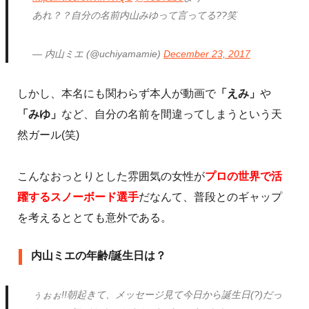
あれ？？自分の名前内山みゆって言ってる??笑
— 内山ミエ (@uchiyamamie)
December 23, 2017
しかし、本名にも関わらず本人が動画で
「えみ」
や
「みゆ」
など、自分の名前を間違ってしまうという天
然ガール(笑)
こんなおっとりとした雰囲気の女性が
プロの世界で活
躍するスノーボード選手
だなんて、普段とのギャップ
を考えるととても意外である。
内山ミエの年齢/誕生日は？
ぅぉぉ!!朝起きて、メッセージ見て今日から誕生日(?)だっ