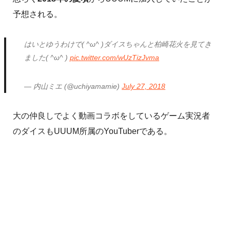
予想される。
はいとゆうわけで( ^ω^ )ダイスちゃんと柏崎花火を見てき
ました( ^ω^ )
pic.twitter.com/wUzTizJvma
— 内山ミエ (@uchiyamamie)
July 27, 2018
大の仲良しでよく動画コラボをしているゲーム実況者
のダイスもUUUM所属のYouTuberである。