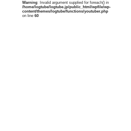
Warning
: Invalid argument supplied for foreach() in
/home/logtube/logtube.jp/public_html/wpfile/wp-
content/themes/logtube/functions/youtuber.php
on line
60