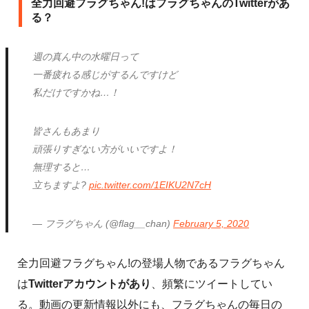
全力回避フラグちゃん!はフラグちゃんのTwitterがあ
る？
週の真ん中の水曜日って
一番疲れる感じがするんですけど
私だけですかね…！
皆さんもあまり
頑張りすぎない方がいいですよ！
無理すると…
立ちますよ?
pic.twitter.com/1EIKU2N7cH
— フラグちゃん (@flag__chan)
February 5, 2020
全力回避フラグちゃん!の登場人物であるフラグちゃん
は
Twitterアカウントがあり
、頻繁にツイートしてい
る。動画の更新情報以外にも、フラグちゃんの毎日の