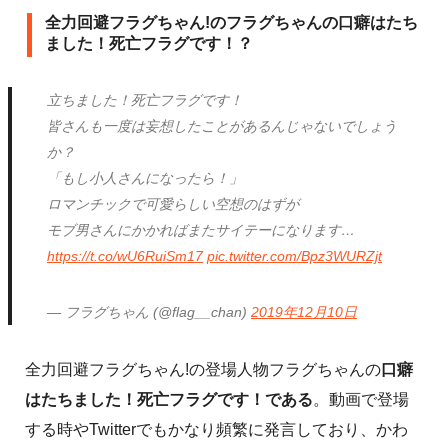
全力回避フラグちゃん!のフラグちゃんの口癖はたち
ました！死亡フラグです！？
立ちました！死亡フラグです！
皆さんも一度は妄想したことがあるんじゃないでしょう
か？
「もし小人さんになったら！」
ロマンチックで可愛らしい空想のはずが
モブ男さんにかかればまたサイテーになります…
https://t.co/wU6RuiSm17
pic.twitter.com/Bpz3WURZjt
— フラグちゃん (@flag__chan)
2019年12月10日
全力回避フラグちゃん!の登場人物フラグちゃんの
口癖
はたちました！死亡フラグです！である
。動画で登場
する時やTwitterでもかなり頻繁に発言しており、かわ