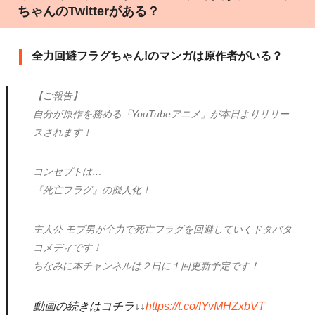
ちゃんのTwitterがある？
全力回避フラグちゃん!のマンガは原作者がいる？
【ご報告】
自分が原作を務める「YouTubeアニメ」が本日よりリリー
スされます！
コンセプトは…
『死亡フラグ』の擬人化！
主人公 モブ男が全力で死亡フラグを回避していくドタバタ
コメディです！
ちなみに本チャンネルは２日に１回更新予定です！
動画の続きはコチラ↓↓
https://t.co/IYvMHZxbVT