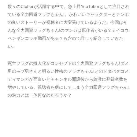
数々のCtuberが活躍する中で、急上昇YouTuberとして注目され
ている全力回避フラグちゃん!。かわいいキャラクターとテンポ
の良いストーリーが視聴者に大変受けているようだ。今回はそ
んな全力回避フラグちゃん!のマンガは原作者がいる？テイコウ
ペンギンコラボ動画がある？も含めて詳しく紹介していきた
い。
死亡フラグの擬人化がコンセプトの全力回避フラグちゃん!ダメ
男のモブ男さんと明るい性格のフラグちゃん!とのドタバタコメ
ディマンガが面白いとチャンネル開設後から急激に登録者数を
増やしている。視聴者を虜にしてしまう全力回避フラグちゃん!
の魅力とは一体何なのだろうか？