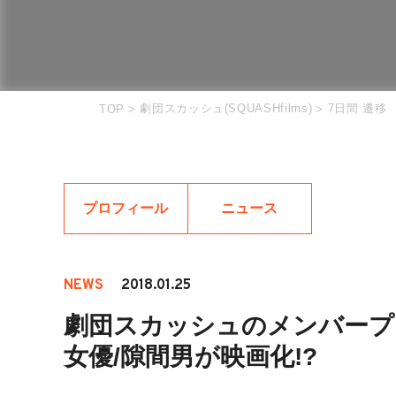
劇団スカッシュ(SQUASHfilms)
7日間 遷移
TOP
>
>
プロフィール
ニュース
NEWS
2018.01.25
劇団スカッシュのメンバープロ
女優/隙間男が映画化!?