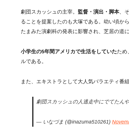
劇団スカッシュの主宰。
監督・演出・脚本
、そ
ることを提案したのも大塚である。幼い頃か
たまみた演劇科の発表に影響され、芝居の道
小学生の5年間アメリカで生活をしていた
ため
ルである。
また、エキストラとして大人気バラエティ番
劇団スカッシュの人逃走中にでてたん
— いなづま (@inazuma510261)
Novemb