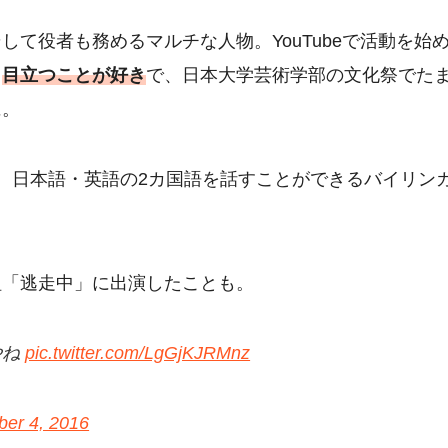
して役者も務めるマルチな人物。YouTubeで活動を始
ら
目立つことが好き
で、日本大学芸術学部の文化祭でた
に。
、日本語・英語の2カ国語を話すことができるバイリン
組「逃走中」に出演したことも。
やね
pic.twitter.com/LgGjKJRMnz
er 4, 2016