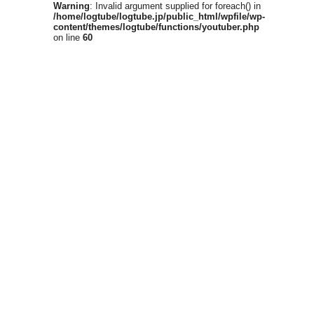
Warning
: Invalid argument supplied for foreach() in
/home/logtube/logtube.jp/public_html/wpfile/wp-
content/themes/logtube/functions/youtuber.php
on line
60