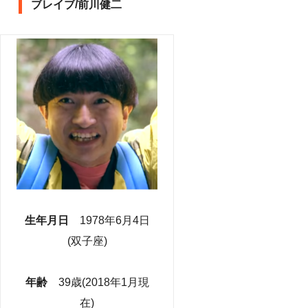
ブレイブ/前川健二
生年月日
1978年6月4日
(双子座)
年齢
39歳(2018年1月現
在)