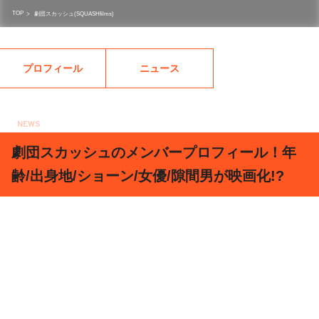
TOP
>
劇団スカッシュ(SQUASHfilms)
プロフィール
ニュース
NEWS
2018.01.25
劇団スカッシュのメンバープロフィール！年
齢/出身地/ショーン/女優/隙間男が映画化!?