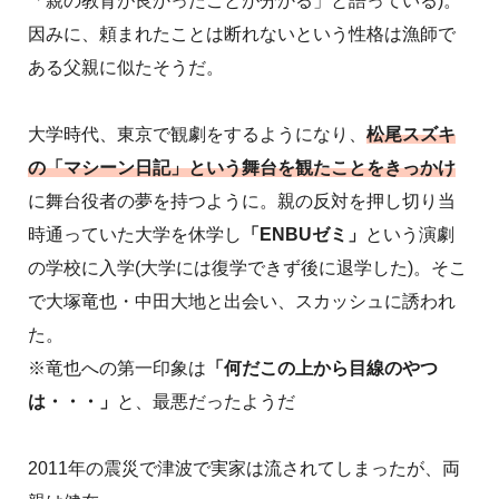
「親の教育が良かったことが分かる」と語っている)。
因みに、頼まれたことは断れないという性格は漁師で
ある父親に似たそうだ。
大学時代、東京で観劇をするようになり、
松尾スズキ
の「マシーン日記」という舞台を観たことをきっかけ
に舞台役者の夢を持つように。親の反対を押し切り当
時通っていた大学を休学し
「ENBUゼミ」
という演劇
の学校に入学(大学には復学できず後に退学した)。そこ
で大塚竜也・中田大地と出会い、スカッシュに誘われ
た。
※竜也への第一印象は
「何だこの上から目線のやつ
は・・・」
と、最悪だったようだ
2011年の震災で津波で実家は流されてしまったが、両