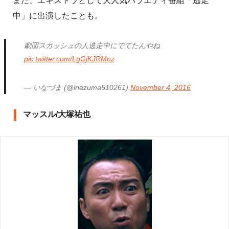
また、エキストラとして大人気バラエティ番組「逃走
中」に出演したことも。
劇団スカッシュの人逃走中にでてたんやね
pic.twitter.com/LgGjKJRMnz
— いなづま (@inazuma510261)
November 4, 2016
マッスル/大塚祐也