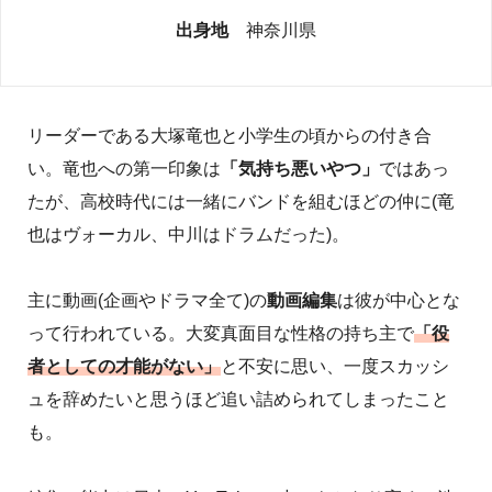
出身地
神奈川県
リーダーである大塚竜也と小学生の頃からの付き合
い。竜也への第一印象は
「気持ち悪いやつ」
ではあっ
たが、高校時代には一緒にバンドを組むほどの仲に(竜
也はヴォーカル、中川はドラムだった)。
主に動画(企画やドラマ全て)の
動画編集
は彼が中心とな
って行われている。大変真面目な性格の持ち主で
「役
者としての才能がない」
と不安に思い、一度スカッシ
ュを辞めたいと思うほど追い詰められてしまったこと
も。