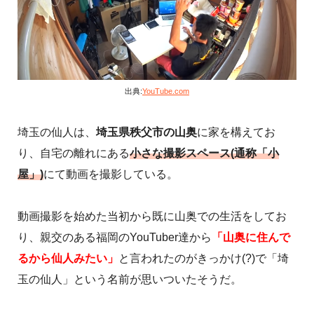
出典:
YouTube.com
埼玉の仙人は、
埼玉県秩父市の山奥
に家を構えてお
り、自宅の離れにある
小さな撮影スペース(通称「小
屋」)
にて動画を撮影している。
動画撮影を始めた当初から既に山奥での生活をしてお
り、親交のある福岡のYouTuber達から
「山奥に住んで
るから仙人みたい」
と言われたのがきっかけ(?)で「埼
玉の仙人」という名前が思いついたそうだ。