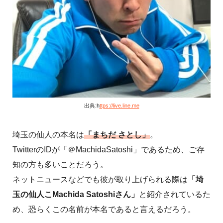
出典:h
ttps://live.line.me
埼玉の仙人の本名は
「まちだ さとし」
。
TwitterのIDが「＠MachidaSatoshi」であるため、ご存
知の方も多いことだろう。
ネットニュースなどでも彼が取り上げられる際は
「埼
玉の仙人こMachida Satoshiさん」
と紹介されているた
め、恐らくこの名前が本名であると言えるだろう。