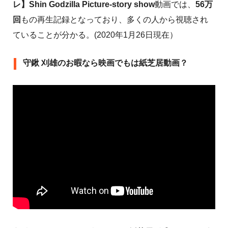
レ】Shin Godzilla Picture-story show
動画では、
56万
回
もの再生記録となっており、多くの人から視聴され
ていることが分かる。(2020年1月26日現在）
守鍬 刈雄のお暇なら映画でもは紙芝居動画？