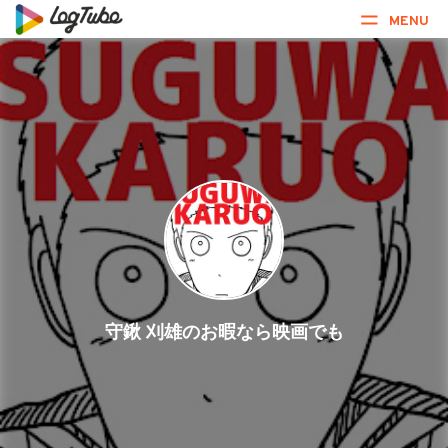
MENU
守鍬 刈雄のお暇なら映画でも