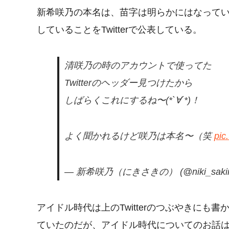
新希咲乃の本名は、苗字は明らかにはなって
していることをTwitterで公表している。
清咲乃の時のアカウントで使ってた
Twitterのヘッダー見つけたから
しばらくこれにするね〜(*`∀´*)！
よく聞かれるけど咲乃は本名〜（笑
pic
— 新希咲乃（にきさきの） (@niki_saki
アイドル時代は上のTwitterのつぶやきにも書
ていたのだが、アイドル時代についてのお話