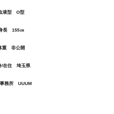
血液型 O型
身長 155㎝
体重 非公開
身/在住 埼玉県
事務所 UUUM