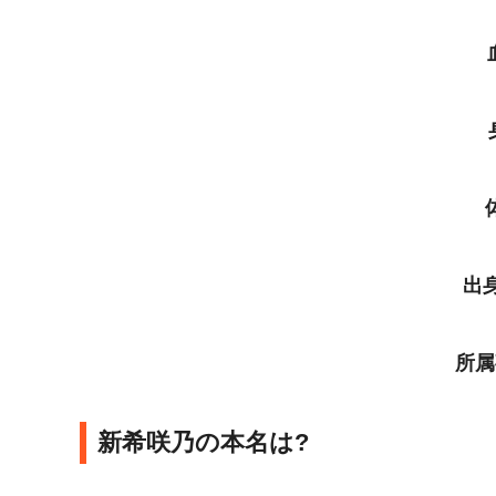
出
所属
新希咲乃の本名は?