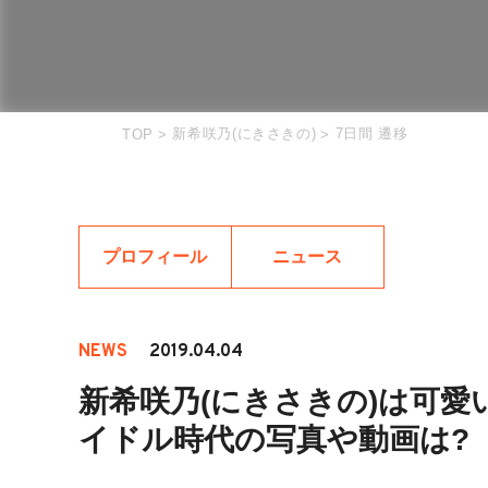
新希咲乃(にきさきの)
7日間 遷移
TOP
>
>
プロフィール
ニュース
NEWS
2019.04.04
新希咲乃(にきさきの)は可愛い
イドル時代の写真や動画は?