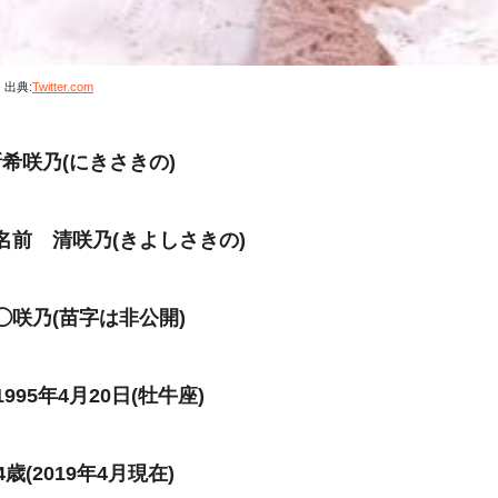
出典:
Twitter.com
希咲乃(にきさきの)
名前 清咲乃(きよしさきの)
◯咲乃(苗字は非公開)
995年4月20日(牡牛座)
歳(2019年4月現在)