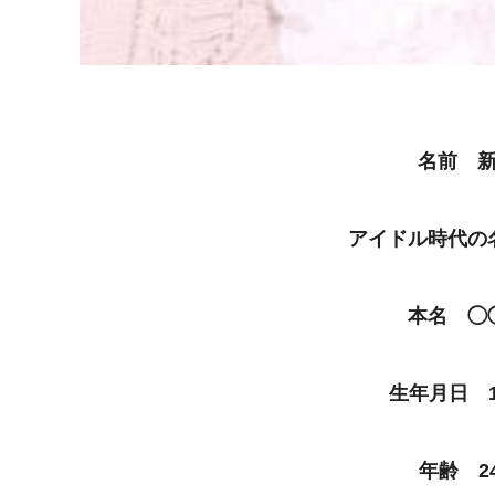
名前 新
アイドル時代の
本名 ◯
生年月日 1
年齢 24