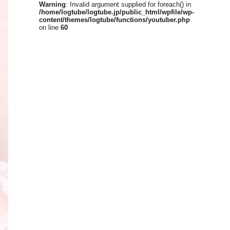
Warning
: Invalid argument supplied for foreach() in
/home/logtube/logtube.jp/public_html/wpfile/wp-
content/themes/logtube/functions/youtuber.php
on line
60