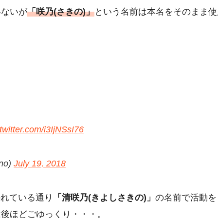
いないが
「咲乃(さきの)」
という名前は本名をそのまま使
.twitter.com/i3IjNSsI76
no)
July 19, 2018
かれている通り
「清咲乃(きよしさきの)」
の名前で活動を
は後ほどごゆっくり・・・。