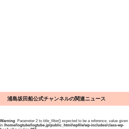
浦島坂田船公式チャンネルの関連ニュース
Warning
: Parameter 2 to title_filter() expected to be a reference, value given
in
/home/logtube/logtube.jp/public_html/wpfile/wp-includes/class-wp-