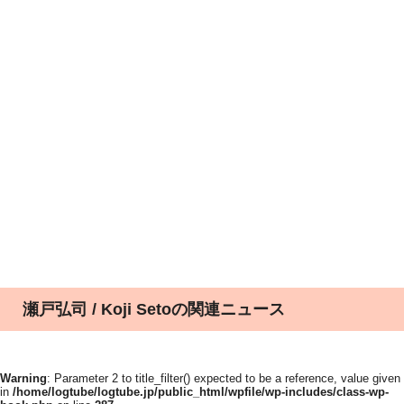
瀬戸弘司 / Koji Setoの関連ニュース
Warning
: Parameter 2 to title_filter() expected to be a reference, value given
in
/home/logtube/logtube.jp/public_html/wpfile/wp-includes/class-wp-