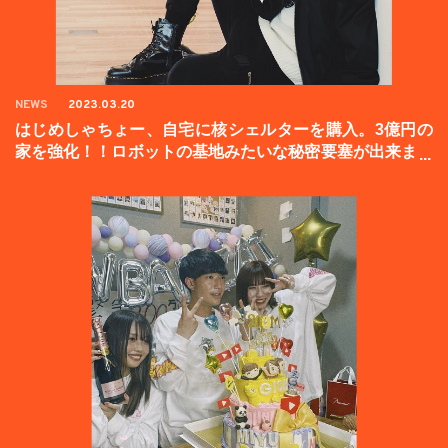
NEWS
2023.03.20
はじめしゃちょー、自宅に核シェルターを購入。3億円の
家を強化！！ロボットの基地みたいな秘密要塞が出来まし
た。