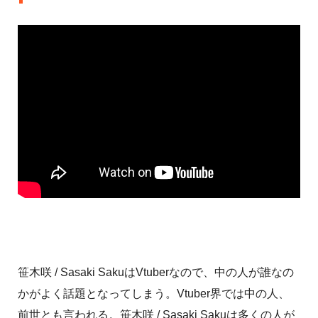
笹木咲 / Sasaki SakuはVtuberなので、中の人が誰なの
かがよく話題となってしまう。Vtuber界では中の人、
前世とも言われる。笹木咲 / Sasaki Sakuは多くの人が