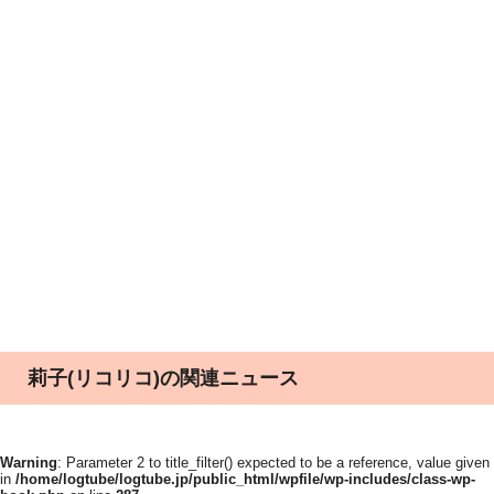
莉子(リコリコ)の関連ニュース
Warning
: Parameter 2 to title_filter() expected to be a reference, value given
in
/home/logtube/logtube.jp/public_html/wpfile/wp-includes/class-wp-