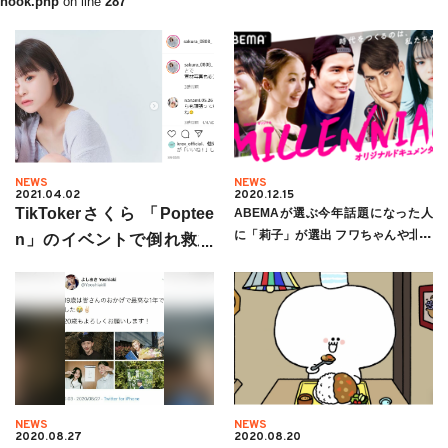
hook.php
on line
287
NEWS
NEWS
2021.04.02
2020.12.15
TikTokerさくら 「Poptee
ABEMAが選ぶ今年話題になった人
に「莉子」が選出 フワちゃんや北村
n」のイベントで倒れ救急
匠海と並ぶ
搬送
NEWS
NEWS
2020.08.27
2020.08.20