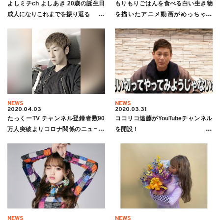
よしミチch よしあき 20歳の誕生日
もりもりごはんを食べる白い生き物
成人になりこれまでを振り返る
を描いたアニメ動画がめっちゃ癒
し…食事のお供に「おみせのこ。」
NEWS
NEWS
2020.04.03
2020.03.31
たっくーTV チャンネル登録者数90
ココリコ遠藤がYouTubeチャンネル
万人突破よりコロナ関係のニュース
を開設！
ネタが強かった
NEWS
NEWS