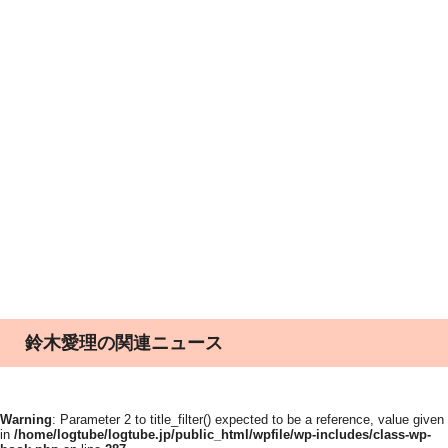
鈴木愛理の関連ニュース
Warning
: Parameter 2 to title_filter() expected to be a reference, value given
in
/home/logtube/logtube.jp/public_html/wpfile/wp-includes/class-wp-