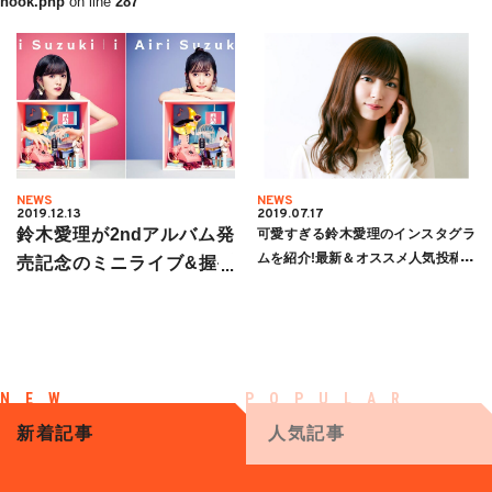
hook.php
on line
287
NEWS
NEWS
2019.12.13
2019.07.17
鈴木愛理が2ndアルバム発
可愛すぎる鈴木愛理のインスタグラ
ムを紹介!最新＆オススメ人気投稿集
売記念のミニライブ&握手
も
会開催!詳細まとめ
新着記事
人気記事