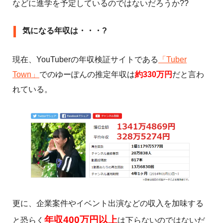
などに進学を予定しているのではないだろうか??
気になる年収は・・・?
現在、YouTuberの年収検証サイトである
「Tuber
Town」
でのゆーぽんの推定年収は
約330万円
だと言わ
れている。
更に、企業案件やイベント出演などの収入を加味する
年収400万円以上
と恐らく
は下らないのではないだ