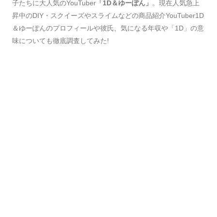
子たちに大人気のYouTuber
「1D＆ゆーぽん」
。現在人気急上
昇中のDIY・スクイーズやスライムなどの商品紹介YouTuber1D
＆ゆーぽんのプロフィールや彼氏、気になる年収や「1D」の意
味についても徹底調査してみた!