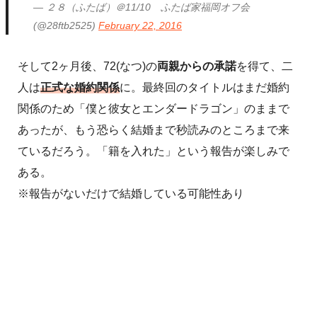
— ２８（ふたば）＠11/10 ふたば家福岡オフ会
(@28ftb2525)
February 22, 2016
そして2ヶ月後、72(なつ)の
両親からの承諾
を得て、二
人は
正式な婚約関係
に。最終回のタイトルはまだ婚約
関係のため「僕と彼女とエンダードラゴン」のままで
あったが、もう恐らく結婚まで秒読みのところまで来
ているだろう。「籍を入れた」という報告が楽しみで
ある。
※報告がないだけで結婚している可能性あり