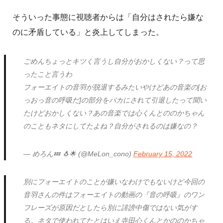
そういった事態に視聴者からは「自分はされたら嫌な
のに矛盾している」と炎上してしまった。
ごめんちょっとキツく言うし自分がおかしくない？って思
ったこと言うわ
フォーエイトの音羽が脱退するみたいやけどあの音楽の[お
っおっ音の呼吸だ]の部分をバカにされて引退したって聞い
たけどおかしくない？あの音楽では心くんとののかちゃん
のこともネタにしてたよね？自分がされるのは嫌なの？
— めろん💤 🐧🌟 (@MeLon_cono)
February 15, 2022
別にフォーエイトのことが嫌いなわけでもないけど今回の
音羽さんの件はフォーエイトの動画の『音の呼吸』のワン
フレーズが原因だとしたら別に誹謗中傷ではない気がす
る。ネタで使われてたとはいえ寺田心くんとかののかちゃ