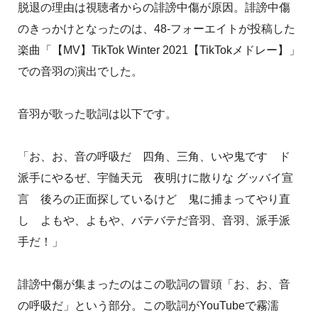
脱退の理由は視聴者からの誹謗中傷が原因。誹謗中傷
のきっかけとなったのは、48-フォーエイトが投稿した
楽曲「【MV】TikTok Winter 2021【TikTokメドレー】」
での音羽の演出でした。
音羽が歌った歌詞は以下です。
「お、お、音の呼吸だ 四角、三角、いや鬼です ド
派手にやるぜ、宇髄天元 夜明けに散りな グッバイ宣
言 後ろの正面探しているけど 鬼に捕まってやり直
し よもや、よもや、バテバテだ音羽、音羽、派手派
手だ！」
誹謗中傷が集まったのはこの歌詞の冒頭「お、お、音
の呼吸だ」という部分。この歌詞がYouTubeで霧濡