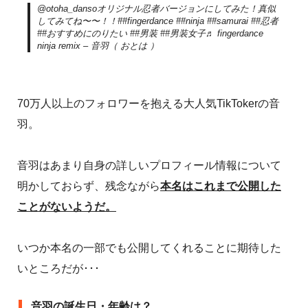
@otoha_danso
オリジナル忍者バージョンにしてみた！真似
してみてね〜〜！！
##fingerdance
##ninja
##samurai
##忍者
##おすすめにのりたい
##男装
##男装女子
♬ fingerdance
ninja remix – 音羽（ おとは ）
70万人以上のフォロワーを抱える大人気TikTokerの音
羽。
音羽はあまり自身の詳しいプロフィール情報について
明かしておらず、残念ながら
本名はこれまで公開した
ことがないようだ。
いつか本名の一部でも公開してくれることに期待した
いところだが･･･
音羽の誕生日・年齢は？