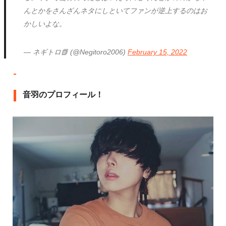
んとかをさんざんネタにしといてファンが逆上するのはお
かしいよな。
— ネギトロ📗 (@Negitoro2006)
February 15, 2022
音羽のプロフィール！