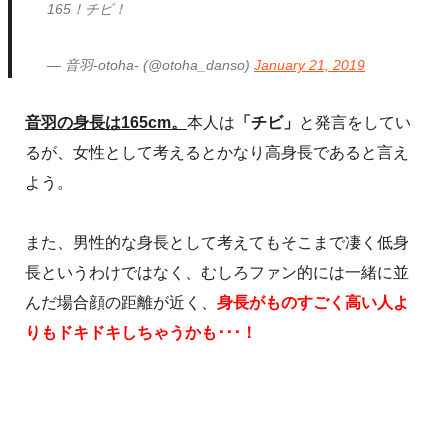
165！チビ！
— 音羽-otoha- (@otoha_danso)
January 21, 2019
音羽の身長は165cm。
本人は
「チビ」
と発言をしてい
るが、女性として考えるとかなり高身長であると言え
よう。
また、男性的な身長として考えてもそこまで凄く低身
長というわけではなく、むしろファン的には一緒に並
んだ場合顔の距離が近く、
身長がものすごく高い人よ
りもドキドキしちゃうかも･･･！