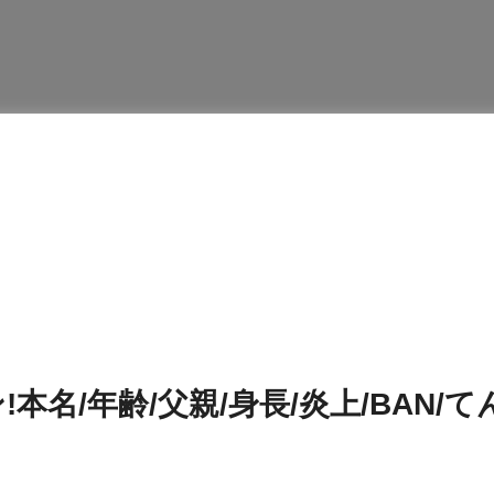
!本名/年齢/父親/身長/炎上/BAN/て