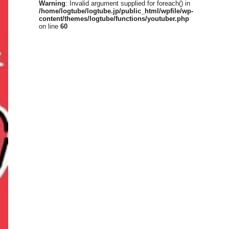
Warning
: Invalid argument supplied for foreach() in
/home/logtube/logtube.jp/public_html/wpfile/wp-
content/themes/logtube/functions/youtuber.php
on line
60