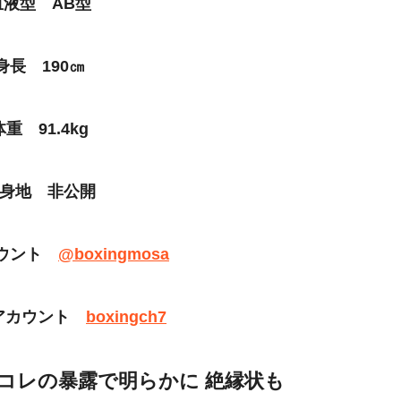
血液型 AB型
身長 190㎝
体重 91.4kg
身地 非公開
アカウント
@boxingmosa
amアカウント
boxingch7
レコレの暴露で明らかに 絶縁状も