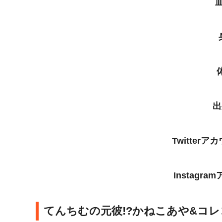
出
Twitter
Instagr
てんちむの元彼!?かねこあや&コ