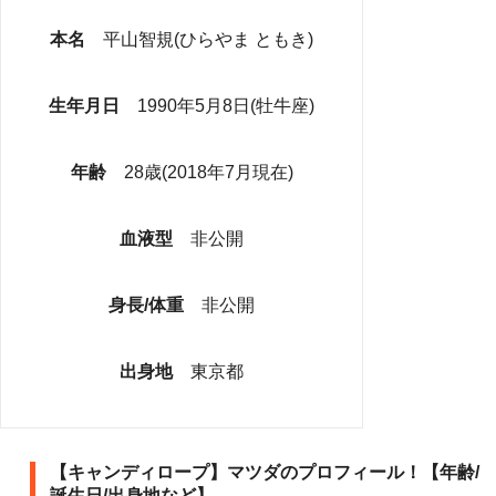
本名
平山智規(ひらやま ともき)
生年月日
1990年5月8日(牡牛座)
年齢
28歳(2018年7月現在)
血液型
非公開
身長/体重
非公開
出身地
東京都
【キャンディロープ】マツダのプロフィール！【年齢/
誕生日/出身地など】