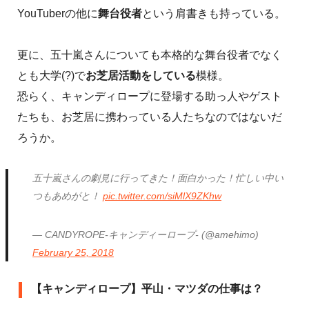
YouTuberの他に
舞台役者
という肩書きも持っている。
更に、五十嵐さんについても本格的な舞台役者でなく
とも大学(?)で
お芝居活動をしている
模様。
恐らく、キャンディロープに登場する助っ人やゲスト
たちも、お芝居に携わっている人たちなのではないだ
ろうか。
五十嵐さんの劇見に行ってきた！面白かった！忙しい中い
つもあめがと！
pic.twitter.com/siMlX9ZKhw
— CANDYROPE-キャンディーロープ- (@amehimo)
February 25, 2018
【キャンディロープ】平山・マツダの仕事は？