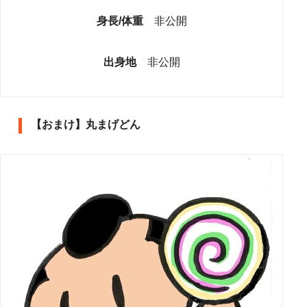
身長/体重
非公開
出身地
非公開
【おまけ】丸まげどん