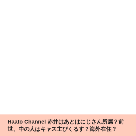
Haato Channel 赤井はあとはにじさん所属？前
世、中の人はキャス主ぴくるす？海外在住？