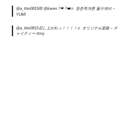
@a_thin0815
IB:@karen.?❤︎ ?❤️
♬ 청춘학개론 물수제비 –
YUMI
@a_thin0815
召し上がれっ！！！！
♬ オリジナル楽曲 – チ
ャイティーヨmy