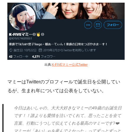
出典:
K-FIVEマミー︎公式Twitter
マミーはTwitterのプロフィールで誕生日を公開してい
るが、生まれ年については公表をしていない。
今日はあいしゃの、大大大好きなマミーの49歳のお誕生日
です！！誰よりも愛情を注いでくれて、思ったことを全て
言葉、行動にうつして伝えてくれる最高のマミーです?❤️
マミーが「あいしゃを産んでよかった」ってずっとずっと