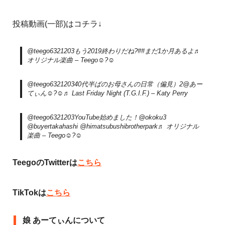
投稿動画(一部)はコチラ↓
@teego6321203
もう2019終わりだね?
##まだ1か月あるよ
♬
オリジナル楽曲 – Teego☺︎?☺︎
@teego6321203
40代半ばのお母さんの日常（偏見）2@あー
てぃん︎︎☺︎?☺︎
♬ Last Friday Night (T.G.I.F.) – Katy Perry
@teego6321203
YouTube始めました！@okoku3
@buyertakahashi @himatsubushibrotherpark
♬ オリジナル
楽曲 – Teego☺︎?☺︎
TeegoのTwitterは
こちら
TikTokは
こちら
娘 あーてぃんについて