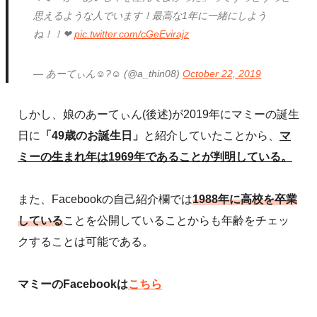
思えるような人でいます！最高な1年に一緒にしよう
ね！！❤
pic.twitter.com/cGeEvirajz
— あーてぃん☺︎︎?☺︎ (@a_thin08)
October 22, 2019
しかし、娘のあーてぃん(後述)が2019年にマミーの誕生
日に
「49歳のお誕生日」
と紹介していたことから、
マ
ミーの生まれ年は1969年であることが判明している。
また、Facebookの自己紹介欄では
1988年に高校を卒業
している
ことを公開していることからも年齢をチェッ
クすることは可能である。
マミーのFacebookは
こちら