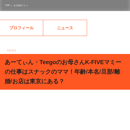
TOP
>
K-FIVEマミー︎
プロフィール
ニュース
NEWS
2020.06.22
あーてぃん・Teegoのお母さんK-FIVEマミー
の仕事はスナックのママ！年齢/本名/旦那/離
婚/お店は東京にある？