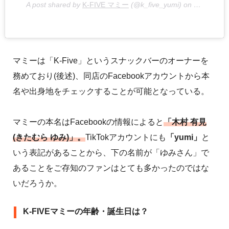
A post shared by
K-FIVE マミー
(@k_five_yumi) on
Dec 27, 2
マミーは「K-Five」というスナックバーのオーナーを
務めており(後述)、同店のFacebookアカウントから本
名や出身地をチェックすることが可能となっている。
マミーの本名はFacebookの情報によると
「木村 有見
(きたむら ゆみ)」。
TikTokアカウントにも
「yumi」
と
いう表記があることから、下の名前が「ゆみさん」で
あることをご存知のファンはとても多かったのではな
いだろうか。
K-FIVEマミー︎の年齢・誕生日は？