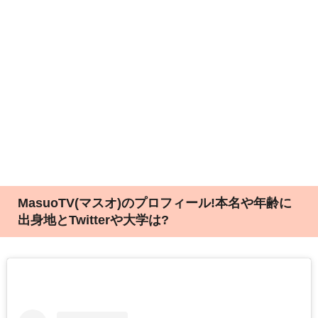
MasuoTV(マスオ)のプロフィール!本名や年齢に
出身地とTwitterや大学は?