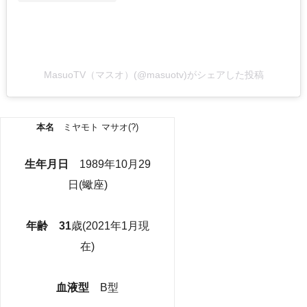
MasuoTV（マスオ）(@masuotv)がシェアした投稿
本名
ミヤモト マサオ(?)
生年月日
1989年10月29
日(蠍座)
年齢 31
歳(2021年1月現
在)
血液型
B型