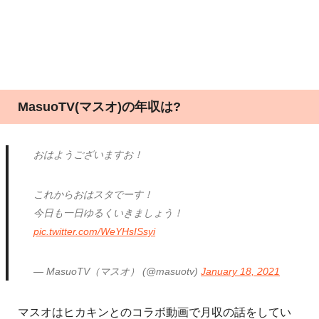
MasuoTV(マスオ)の年収は?
おはようございますお！
これからおはスタでーす！
今日も一日ゆるくいきましょう！
pic.twitter.com/WeYHsISsyi
— MasuoTV（マスオ） (@masuotv)
January 18, 2021
マスオはヒカキンとのコラボ動画で月収の話をしてい