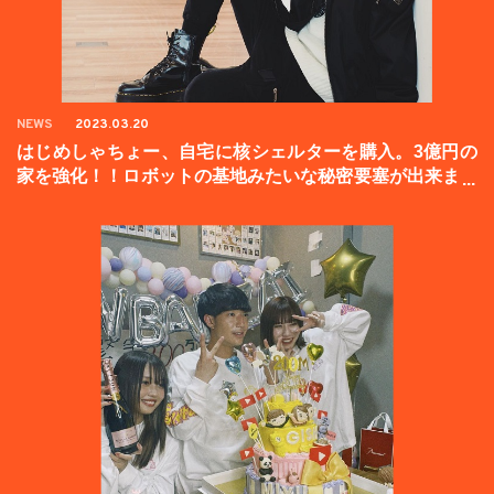
NEWS
2023.03.20
はじめしゃちょー、自宅に核シェルターを購入。3億円の
家を強化！！ロボットの基地みたいな秘密要塞が出来まし
た。