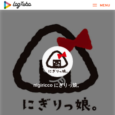
MENU
nigiricco にぎりっ娘。