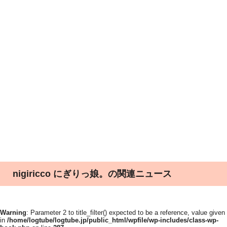
nigiricco にぎりっ娘。の関連ニュース
Warning
: Parameter 2 to title_filter() expected to be a reference, value given
in
/home/logtube/logtube.jp/public_html/wpfile/wp-includes/class-wp-