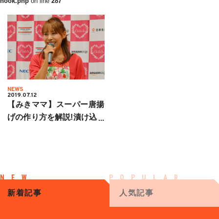
hook.php
on line
287
NEWS
2019.07.12
【みきママ】スーパー唐揚
げの作り方を解説!漬け込み
時間0分でお弁当に最適!
新着記事
人気記事