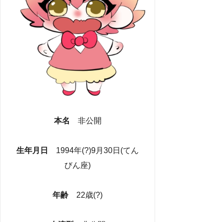
本名
非公開
生年月日
1994年(?)9月30日(てん
びん座)
年齢
22歳(?)