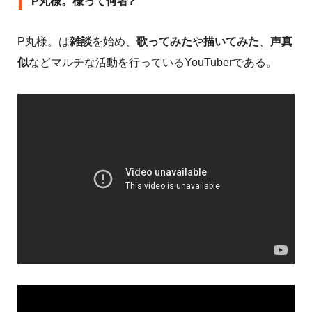
P丸様。様って何者?
P丸様。は
雑談
を始め、
歌ってみた
や
描いてみた
、
声真
似
などマルチな活動を行っているYouTuberである。