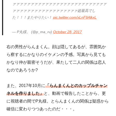
ァァァァァァァァァァァァァァァァァァァァァァァァァァ
ァァァァァァァァァァァァァァァァァァ超最高でし
た！！！またやりたい！
pic.twitter.com/xLnF9AlkxL
— P丸様。 (@p_ma_ru)
October 28, 2017
右の男性がらんまくん。顔は隠してあるが、雰囲気か
ら察するにかなりのイケメンの予感。写真から見ても
かなり仲が親密そうだが、果たして二人の関係は恋人
なのであろうか?
また、2017年10月に
「らんまくんとのカップルチャン
ネルを作りました」
と、動画で報告したことから、更
に視聴者の間でP丸様。とらんまくんの関係は疑惑から
確信に変わりつつあったのだ・・・。