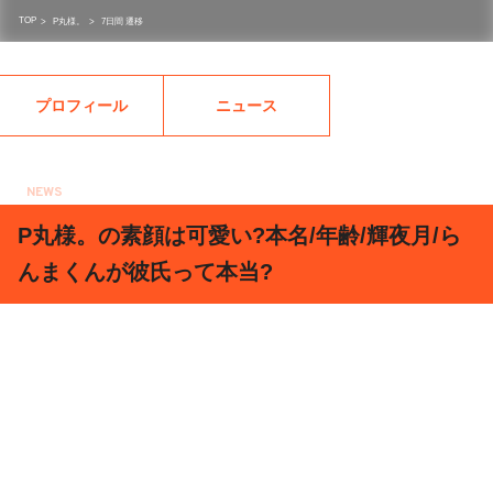
TOP
>
P丸様。
>
7日間 遷移
プロフィール
ニュース
NEWS
2018.02.27
P丸様。の素顔は可愛い?本名/年齢/輝夜月/ら
んまくんが彼氏って本当?