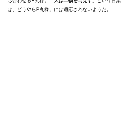
ち合わせるP丸様。
「天は二物を与えず」
という言葉
は、どうやらP丸様。には適応されないようだ。