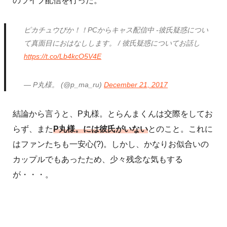
のライブ配信を行った。
ピカチュウぴか！！PCからキャス配信中 -彼氏疑惑につい
て真面目におはなしします。 / 彼氏疑惑についてお話し
https://t.co/Lb4kcO5V4E
— P丸様。 (@p_ma_ru)
December 21, 2017
結論から言うと、P丸様。とらんまくんは交際をしてお
らず、また
P丸様。には彼氏がいない
とのこと。これに
はファンたちも一安心(?)。しかし、かなりお似合いの
カップルでもあったため、少々残念な気もする
が・・・。