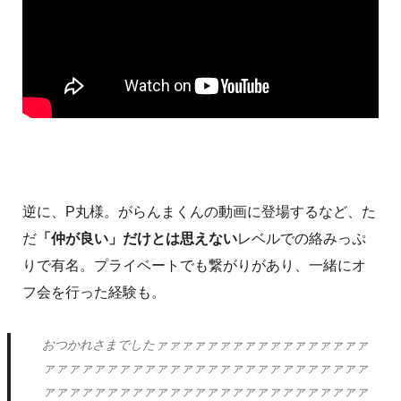
逆に、P丸様。がらんまくんの動画に登場するなど、た
だ
「仲が良い」だけとは思えない
レベルでの絡みっぷ
りで有名。プライベートでも繋がりがあり、一緒にオ
フ会を行った経験も。
おつかれさまでしたァァァァァァァァァァァァァァァァァ
ァァァァァァァァァァァァァァァァァァァァァァァァァァ
ァァァァァァァァァァァァァァァァァァァァァァァァァァ