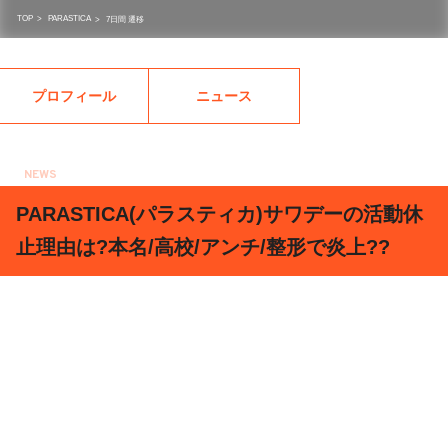
TOP
>
PARASTICA
>
7日間 遷移
プロフィール
ニュース
NEWS
2019.05.17
PARASTICA(パラスティカ)サワデーの活動休
止理由は?本名/高校/アンチ/整形で炎上??