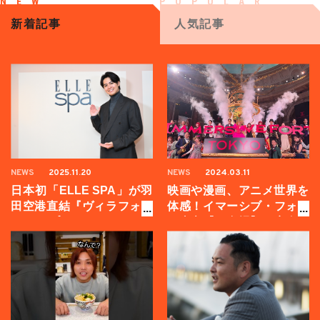
新着記事
人気記事
NEWS
2025.11.20
NEWS
2024.03.11
日本初「ELLE SPA」が羽
映画や漫画、アニメ世界を
田空港直結『ヴィラフォン
体感！イマーシブ・フォー
テーヌ プレミア』にオープ
ト東京【お台場】で完全没
ンへ。GENERATIONS 片
入体験してみた
寄涼太登壇イベントの様子
をお届け！