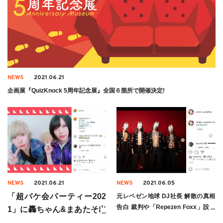
NEWS
2021.06.21
企画展『QuizKnock 5周年記念展』全国６箇所で開催決定!
NEWS
2021.06.21
NEWS
2021.06.05
「超バケ会パーティー202
元レペゼン地球 DJ社長 解散の真相
告白 裁判や「Repezen Foxx」設立
1」に轟ちゃん&まあたそ出
についても
演決定