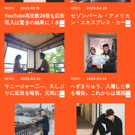
NEWS
2023.05.15
NEWS
2023.04.28
YouTube再生数26倍も広告
セゾンパール・アメリカ
収入は驚きの結果に！水溜
ン・エキスプレス・カード
りボンド・トミーの最新事
がお得？ポイントやメリッ
情とは？
ト、審査について調べてみ
た【キャンペーン中】
NEWS
2023.03.22
NEWS
2023.03.22
サニージャー二―、久しぶ
へずまりゅう、入籍した事
りに近況を報告。元気に過
を報告。これからは迷惑を
ごしています！来年はワカ
かけずに頑張りますので、
サギ釣りを楽しみにしてい
よろしくお願いします！
ます。