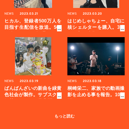
NEWS
2023.03.21
NEWS
2023.03.20
ヒカル、登録者500万人を
はじめしゃちょー、自宅に
目指す生配信を放送。500
核シェルターを購入。3億
万人いくまで毎週やりま
円の家を強化！！ロボット
す！よろしくお願いしま
の基地みたいな秘密要塞が
す！！
出来ました。
NEWS
2023.03.19
NEWS
2023.03.18
ばんばんざいの新曲を緑黄
桐崎栄二、家族での動画撮
色社会が製作。サブスクも
影を止める事を報告。10年
解禁するので、是非聞いて
間ありがとう！これからは
みてください！！
自分の撮りたい動画を撮り
ます。
もっと読む