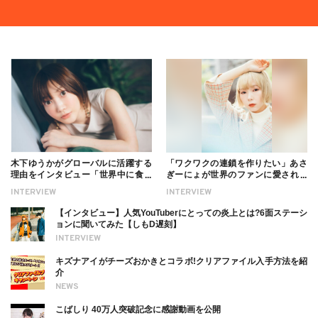
木下ゆうかがグローバルに活躍する
「ワクワクの連鎖を作りたい」あさ
理由をインタビュー「世界中に食べ
ぎーにょが世界のファンに愛される
る幸せを伝えたい」新事務所加入に
理由【インタビュー】
INTERVIEW
INTERVIEW
ついても
【インタビュー】人気YouTuberにとっての炎上とは?6面ステーシ
ョンに聞いてみた【しもD遅刻】
INTERVIEW
キズナアイがチーズおかきとコラボ!クリアファイル入手方法を紹
介
NEWS
こばしり 40万人突破記念に感謝動画を公開