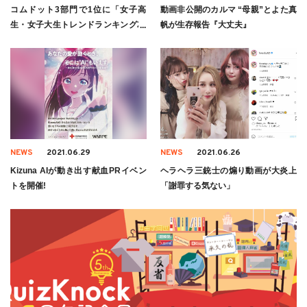
コムドット3部門で1位に「女子高
動画非公開のカルマ “母親”とよた真
生・女子大生トレンドランキング20
帆が生存報告『大丈夫』
21上半期」が発表!
NEWS
2021.06.29
NEWS
2021.06.26
Kizuna AIが動き出す献血PRイベン
ヘラヘラ三銃士の煽り動画が大炎上
トを開催!
「謝罪する気ない」