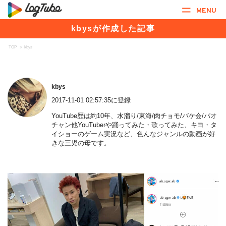
MENU
kbysが作成した記事
TOP
>
kbys
kbys
2017-11-01 02:57:35に登録
YouTube歴は約10年、水溜り/東海/肉チョモ/バケ会/パオ
チャン他YouTuberや踊ってみた・歌ってみた、キヨ・タ
イショーのゲーム実況など、色んなジャンルの動画が好
きな三児の母です。