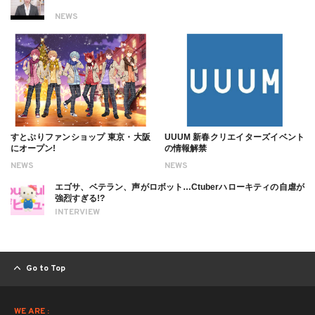
NEWS
すとぷりファンショップ 東京・大阪
UUUM 新春クリエイターズイベント
にオープン!
の情報解禁
NEWS
NEWS
エゴサ、ベテラン、声がロボット…Ctuberハローキティの自虐が
強烈すぎる!?
INTERVIEW
Go to Top
WE ARE :