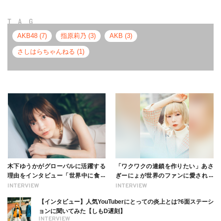
TAG
AKB48 (7)
指原莉乃 (3)
AKB (3)
さしはらちゃんねる (1)
木下ゆうかがグローバルに活躍する
「ワクワクの連鎖を作りたい」あさ
理由をインタビュー「世界中に食べ
ぎーにょが世界のファンに愛される
る幸せを伝えたい」新事務所加入に
理由【インタビュー】
INTERVIEW
INTERVIEW
ついても
【インタビュー】人気YouTuberにとっての炎上とは?6面ステーシ
ョンに聞いてみた【しもD遅刻】
INTERVIEW