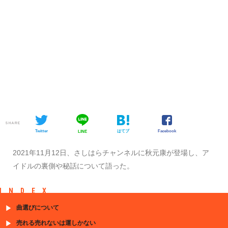
SHARE
Twitter
はてブ
Facebook
LINE
2021年11月12日、さしはらチャンネルに秋元康が登場し、ア
イドルの裏側や秘話について語った。
INDEX
曲選びについて
売れる売れないは運しかない