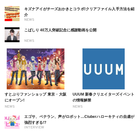
キズナアイがチーズおかきとコラボ!クリアファイル入手方法を紹
介
NEWS
こばしり 40万人突破記念に感謝動画を公開
NEWS
すとぷりファンショップ 東京・大阪
UUUM 新春クリエイターズイベント
にオープン!
の情報解禁
NEWS
NEWS
エゴサ、ベテラン、声がロボット…Ctuberハローキティの自虐が
強烈すぎる!?
INTERVIEW