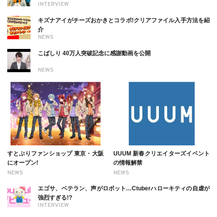
INTERVIEW
キズナアイがチーズおかきとコラボ!クリアファイル入手方法を紹
介
NEWS
こばしり 40万人突破記念に感謝動画を公開
NEWS
すとぷりファンショップ 東京・大阪
UUUM 新春クリエイターズイベント
にオープン!
の情報解禁
NEWS
NEWS
エゴサ、ベテラン、声がロボット…Ctuberハローキティの自虐が
強烈すぎる!?
INTERVIEW