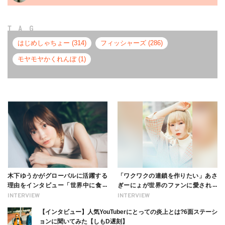
TAG
はじめしゃちょー (314)
フィッシャーズ (286)
モヤモヤかくれんぼ (1)
木下ゆうかがグローバルに活躍する
「ワクワクの連鎖を作りたい」あさ
理由をインタビュー「世界中に食べ
ぎーにょが世界のファンに愛される
る幸せを伝えたい」新事務所加入に
理由【インタビュー】
INTERVIEW
INTERVIEW
ついても
【インタビュー】人気YouTuberにとっての炎上とは?6面ステーシ
ョンに聞いてみた【しもD遅刻】