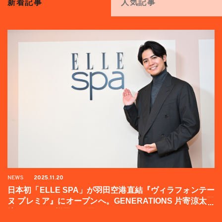
新着記事
人気記事
NEWS
2025.11.20
日本初「ELLE SPA」が羽田空港直結『ヴィラフォンテー
ヌ プレミア』にオープンへ。GENERATIONS 片寄涼太登
壇イベントの様子をお届け！