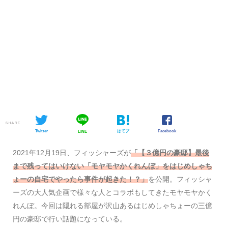
SHARE
Twitter
はてブ
Facebook
LINE
2021年12月19日、フィッシャーズが
「【３億円の豪邸】最後
まで残ってはいけない「モヤモヤかくれんぼ」をはじめしゃち
ょーの自宅でやったら事件が起きた！？」
を公開。フィッシャ
ーズの大人気企画で様々な人とコラボもしてきたモヤモヤかく
れんぼ。今回は隠れる部屋が沢山あるはじめしゃちょーの三億
円の豪邸で行い話題になっている。