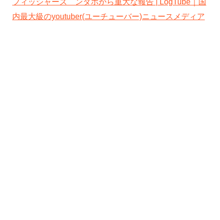
フィッシャーズ ンダホから重大な報告 | LogTube｜国
内最大級のyoutuber(ユーチューバー)ニュースメディア