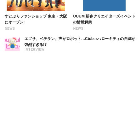
すとぷりファンショップ 東京・大阪
UUUM 新春クリエイターズイベント
にオープン!
の情報解禁
NEWS
NEWS
エゴサ、ベテラン、声がロボット…Ctuberハローキティの自虐が
強烈すぎる!?
INTERVIEW