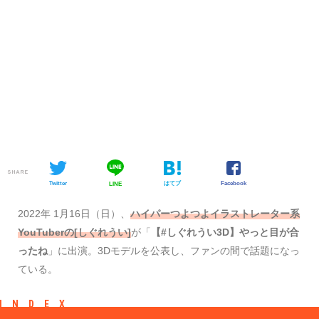
SHARE
Twitter
はてブ
Facebook
LINE
​​2022年 1月16日（日）、
ハイパーつよつよイラストレーター系
YouTuberの[しぐれうい]
が「
【#しぐれうい3D】やっと目が合
ったね
」に出演。3Dモデルを公表し、ファンの間で話題になっ
ている。
INDEX