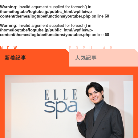
Warning
: Invalid argument supplied for foreach() in
/home/logtube/logtube.jp/public_html/wpfile/wp-
content/themes/logtube/functions/youtuber.php
on line
60
Warning
: Invalid argument supplied for foreach() in
/home/logtube/logtube.jp/public_html/wpfile/wp-
content/themes/logtube/functions/youtuber.php
on line
60
新着記事
人気記事