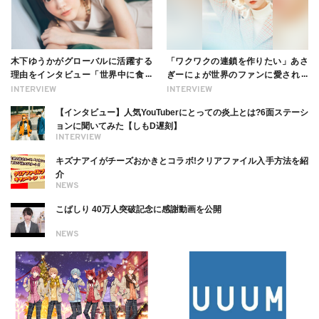
木下ゆうかがグローバルに活躍する
「ワクワクの連鎖を作りたい」あさ
理由をインタビュー「世界中に食べ
ぎーにょが世界のファンに愛される
る幸せを伝えたい」新事務所加入に
理由【インタビュー】
INTERVIEW
INTERVIEW
ついても
【インタビュー】人気YouTuberにとっての炎上とは?6面ステーシ
ョンに聞いてみた【しもD遅刻】
INTERVIEW
キズナアイがチーズおかきとコラボ!クリアファイル入手方法を紹
介
NEWS
こばしり 40万人突破記念に感謝動画を公開
NEWS