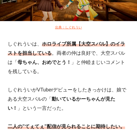
出典：しぐれうい
しぐれういは、
ホロライブ所属【大空スバル】のイラ
ストを担当している
。両者の仲は良好で、大空スバル
は「
母ちゃん、おめでとう！
」と仲睦まじいコメント
を残している。
しぐれういがVTuberデビューをしたきっかけは、娘で
ある大空スバルの「
動いているかーちゃんが見た
い！
」という一言だった。
二人の”てぇてぇ”配信が見られることに期待したい。