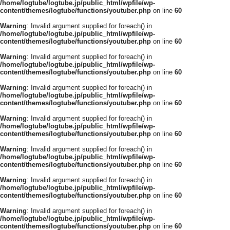
/home/logtube/logtube.jp/public_html/wpfile/wp-
content/themes/logtube/functions/youtuber.php
on line
60
Warning
: Invalid argument supplied for foreach() in
/home/logtube/logtube.jp/public_html/wpfile/wp-
content/themes/logtube/functions/youtuber.php
on line
60
Warning
: Invalid argument supplied for foreach() in
/home/logtube/logtube.jp/public_html/wpfile/wp-
content/themes/logtube/functions/youtuber.php
on line
60
Warning
: Invalid argument supplied for foreach() in
/home/logtube/logtube.jp/public_html/wpfile/wp-
content/themes/logtube/functions/youtuber.php
on line
60
Warning
: Invalid argument supplied for foreach() in
/home/logtube/logtube.jp/public_html/wpfile/wp-
content/themes/logtube/functions/youtuber.php
on line
60
Warning
: Invalid argument supplied for foreach() in
/home/logtube/logtube.jp/public_html/wpfile/wp-
content/themes/logtube/functions/youtuber.php
on line
60
Warning
: Invalid argument supplied for foreach() in
/home/logtube/logtube.jp/public_html/wpfile/wp-
content/themes/logtube/functions/youtuber.php
on line
60
Warning
: Invalid argument supplied for foreach() in
/home/logtube/logtube.jp/public_html/wpfile/wp-
content/themes/logtube/functions/youtuber.php
on line
60