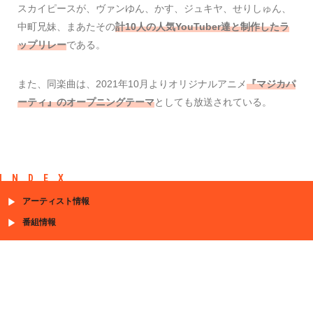
スカイピースが、ヴァンゆん、かす、ジュキヤ、せりしゅん、
中町兄妹、まあたその
計10人の人気YouTuber達と制作したラ
ップリレー
である。
また、同楽曲は、2021年10月よりオリジナルアニメ
『マジカパ
ーティ』のオープニングテーマ
としても放送されている。
INDEX
アーティスト情報
番組情報