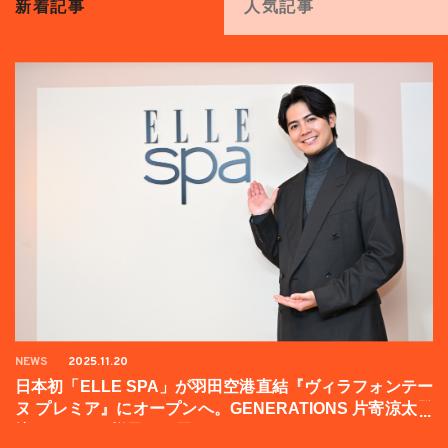
新着記事
人気記事
NEWS
2025.11.20
日本初「ELLE SPA」が羽田空港直結『ヴィラフォンテー
ヌ プレミア』にオープンへ。GENERATIONS 片寄涼太登
壇イベントの様子をお届け！