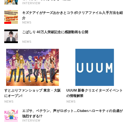
INTERVIEW
キズナアイがチーズおかきとコラボ!クリアファイル入手方法を紹
介
NEWS
こばしり 40万人突破記念に感謝動画を公開
NEWS
すとぷりファンショップ 東京・大阪
UUUM 新春クリエイターズイベント
にオープン!
の情報解禁
NEWS
NEWS
エゴサ、ベテラン、声がロボット…Ctuberハローキティの自虐が
強烈すぎる!?
INTERVIEW