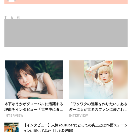
TAG
木下ゆうかがグローバルに活躍する
「ワクワクの連鎖を作りたい」あさ
理由をインタビュー「世界中に食べ
ぎーにょが世界のファンに愛される
る幸せを伝えたい」新事務所加入に
理由【インタビュー】
INTERVIEW
INTERVIEW
ついても
【インタビュー】人気YouTuberにとっての炎上とは?6面ステーシ
ョンに聞いてみた【しもD遅刻】